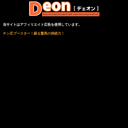
当サイトはアフィリエイト広告を使用しています。
チン圧ブースター！蘇る驚異の持続力！