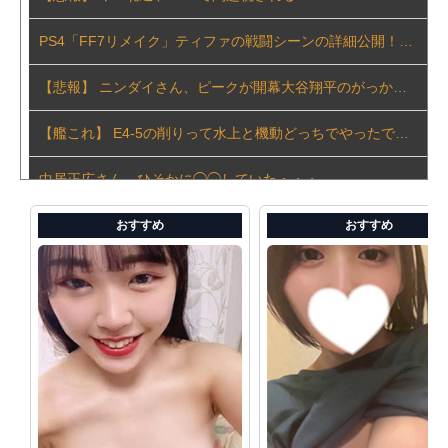
PS4「FF7リメイク」ティファの戦闘シーンの詳細公開！正拳突きやかかと落としがセクシーだ！
【悲報】 ニンダイさん、ピークが開幕大谷翔平のがっかりダイレクトだったと言われてしまう
【艦これ】 E4-5の削りって水上と機動どっちでやったでち？
中居正広さん、ひそかに◯◯していた・・・
実質消費支出は7カ月連続のマイナス、前年同月比3.3%減－6月
おすすめ
おすすめ
世界初の超伝導量子熱機関…燃料もピストンもない量子エンジンが回った！
【速報】 中露の武装軍艦4隻が日本一周『いつでも国家沈没させられるぞ』
中国企業Zbtlink製のルーター20機種にバックドア… 外部から完全制御のおそれ
中国「台風接近！」台風13号「三峡直撃予測」中国「上流大洪水！（三峡上流」中国都市「8/5の映像（動画」三峡ダム「緊急放流（決壊危機」中国「下流大水害（震え声」→