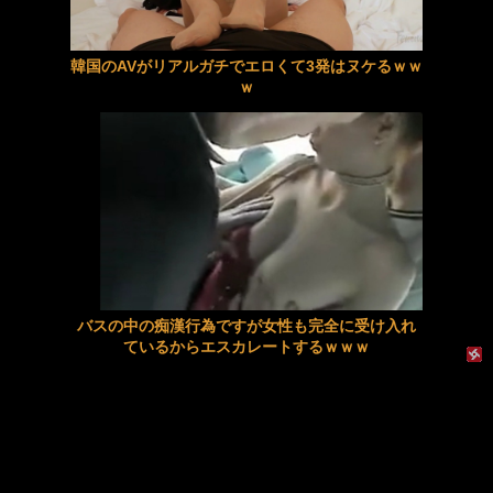
生徒の巨乳に理性を失った僕は放課後ラブホで何度も何度も陽菜と中出しセックスしてしまった…
韓国のAVがリアルガチでエロくて3発はヌケるｗｗ
【夏川うみ】《エロ動画×人妻･温泉旅行》愛する妻に隠れて義母と訪れた温泉旅行で理性を失い中出しを繰り返した禁断の二日間
ｗ
同じマンション男性と企てたＷ不倫計画
興奮が止まらないマジでエロいシュチエーションがコチラ！ Vol.1084
【Ｈな体験】デリの体験でドピュられまくってた彼女
【星冬香】《エロ動画×熟女･寝取り》昔プロポーズしてくれた少年が娘の婚約者になり秘密の情事に溺れてしまう母親
バスの中の痴漢行為ですが女性も完全に受け入れ
【画像】天野ちよのまんまるおっぱいｗｗｗｗｗｗｗｗｗｗｗｗｗｗ
ているからエスカレートするｗｗｗ
元【画像】ジャンプの漫画家・西義之先生、エッチすぎる「八尺様」の新作エロ漫画を描く
興奮が止まらないマジでエロいシュチエーションがコチラ！ Vol.1083
【美谷朱音･美谷朱里】《エロ動画×お姉さん》結婚を急かす両親を騙すはずが可愛い同期女子の過激な誘惑に理性を失う僕