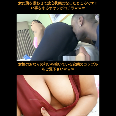
いっぱいチュウチュウしてね？魅惑的エロ乳輪を押しつけ国宝Iカップ授乳手コキを施してくれるチソポ大好き女神のトリートメントエッチ。 彩月七緒
女に薬を吸わせて放心状態になったところでエロ
い事をするオヤジがコチラｗｗｗ
三条あきの寝取られパパ93
【AIリマスター】人妻監禁レズ調教 友田真希
イカセゲーム2 大嫌いな男たちにイカされ狂わされた巨乳彼女。 美園和花 由良かな 中丸未来 松丸香澄 柊もみじ
ＰＣの復元から蘇った隣の若夫婦のハメ撮り動画
興奮が止まらないマジでエロいシュチエーションがコチラ！ Vol.1085
女性のおならの匂いを嗅いでいる変態のカップル
をご覧下さいｗｗｗ
緩みっぱなしの下半身！媚薬効果で驚愕潮噴射！アクメ潮吹きゲリラ豪雨状態！ 阿部乃みく
【不倫】継母との夫婦のような生活
大乱交 スプラッシュビッチーズ
ノーモザイク連続絶頂アナル見せオナニー 冨安れおな