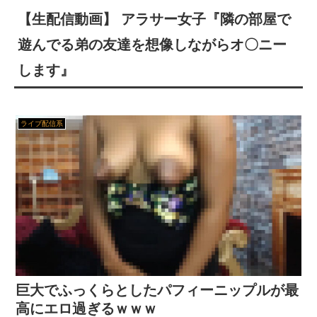
【生配信動画】 アラサー女子『隣の部屋で
【画像】 こういうお○ぱいが至高だよなｗｗｗ
遊んでる弟の友達を想像しながらオ〇ニー
赤ちゃんがハンモックで寝ていた。淡々と静かに作業中 → 無心な労働者の顔はこちらです…
します』
【復讐】 絶対に「植えてはいけない植物」を小学校に植えた→20年経って見に行くと…「！？」衝撃の光景が・・・
【警告】 住宅ローン、ガチでヤバくなるぞ・・・・・
ライブ配信系
【画像】 JC「妊娠しちゃったぁ…あたしまだJCだよー(パシャー」
【動画】 ガチ勢同士のボンバーマン、凄いｗｗｗｗｗｗｗｗｗｗｗｗ
【閲覧注意】 昔のドラマのレ.●プシーン、今見るとアウトすぎる！
【神乳】 脱いだら凄いボーイッシュ女子、ボーイッシュがどうでも良くなる ”お○ぱい” がこちらｗｗｗｗｗ
トメ「この子は義実家の顔じゃない！嫁が義妹旦那とフリンしたのよ！」私「DNA鑑定します？」義妹旦那「もちろんです」→結果…
巨大でふっくらとしたパフィーニップルが最
高にエロ過ぎるｗｗｗ
【大阪】 マスコミ「警察官が発砲し“刃物男”死亡！」 → ネットで拡散された現場の無修正動画で衝撃の真相が発覚 → ………