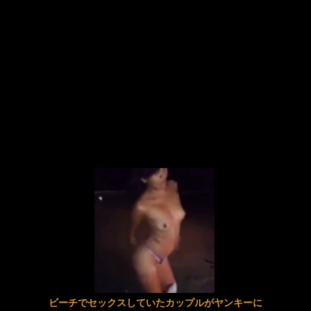
アナルガンギマリ！喉奥貫通！膣破壊！歪に溶け合う異常接近3穴レズ 北野未奈 ゆうきすず
若い男が大好きな独身熟女が沼る息子代行サービス 2
柊かな、壊れる。凄テクSM女王様の絶え間ない寸止めでペニクリ馬鹿になるまで焦らされまくる禁欲美少女ニューハーフ 花宮きょうこ
【AIリマスター】ボクらのダッチワイフ先生 風間ゆみ
【お姉さん】モデル級美人が規格外の黒人デカマラで奥まで擦られ絶叫イキ
【美咲かんな】《エロ動画×ナース･痴女》患者を思い通りに弄び快楽の底なし沼へと堕とす変態ナース
【画像】『ファイアーエムブレム』新作の「フォトナ」というエッチすぎる褐色女神
「えっ！おばさんの私が？！」我が子の前で触られ必死に抵抗するも愛液を垂れ流し絶頂が止ま…
「先輩もセックスとかするんですか？」後輩男子のストレートな言葉と感情にときめいた先輩は抵抗することもなく・・・ここから始まるカラミ盛り。清楚そのものだった先輩がヤラしい女に変わっていく。
ビーチでセックスしていたカップルがヤンキーに
都合のいい女とセックスした記録動画 ／ えま、おと