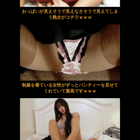
現役学生ナンパ成功case.24 ゆいちゃん/かなうちゃん/りのちゃん
おっぱいが見えそうで見えなさそうで見えてしま
う熟女がコチラｗｗｗ
激ピス→中出し→放心状態が永遠ループ！セミの抜け殻のように放心状態になっている女体を眺め…休む間もなく新たな女体に激ピス連打240分BEST！
【脱衣麻雀】『スーパーリアル麻雀 Venus Returns』、発売日が8月27日に決定し新PVが公開！
《エロ動画×素人･お姉さん》都内でナンパした二十歳の素人お姉さんをホテルへ誘い出し濃厚な大人の時間を過ごして顔に射精ｗ
【痴女】 彼女はデカ尻ブルマ優等生 自らの女体でブルマ授業をする美少女...
スティックローターアナル見せオナニー 有星あおり
制服を着ている女性がずっとパンティーを見せて
強靭な射精依存の暴走チ●ポ達を手厚く受け入れ身体を張った全力健診サポートでトロけるような快感射精へ誘う現役看護師 桜みお
くれていて最高ですｗｗｗ
出前泥棒への報復制裁～監禁ドS責めで快楽に堕ちた敏感お漏らしアクメ女～ 藤田ゆず
五日市芽依BEST 9作品7時間
【VR】娘とは、しばらく会話してません。でもセックスはさせてくれます。チンコ挿入しても無関心、無反応。俺は腰を振って勝手に娘に中出しするだけ。 望月つぼみ