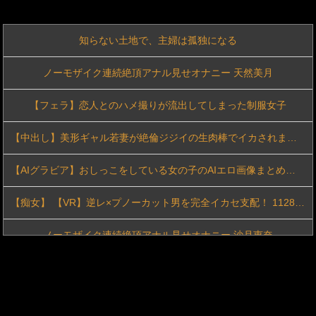
知らない土地で、主婦は孤独になる
ノーモザイク連続絶頂アナル見せオナニー 天然美月
【フェラ】恋人とのハメ撮りが流出してしまった制服女子
【中出し】美形ギャル若妻が絶倫ジジイの生肉棒でイカされまくる生発射交尾
【AIグラビア】おしっこをしている女の子のAIエロ画像まとめ【リアル調】 Part 3
【痴女】 【VR】逆レ×プノーカット男を完全イカセ支配！ 1128分B...
ノーモザイク連続絶頂アナル見せオナニー 沙月恵奈
私は人妻、仕事はメンエス、客のチ●ポはフル勃起
【ぶっかけ】透明感抜群の制服童顔との濃密プレイ