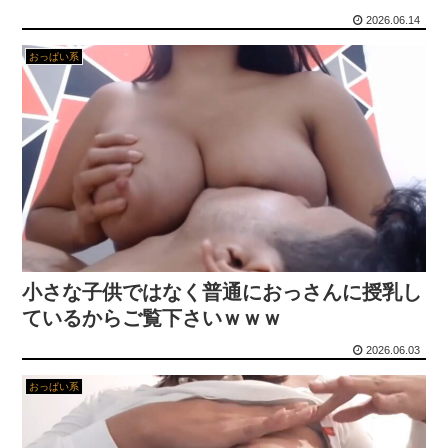
2026.06.14
同僚の美人に土下座して必死に頼んだらこうなるｗｗｗ
おっぱい系
【悲報】 ヤニねこ、BPOで問題視されるｗｗｗｗｗｗｗｗｗｗｗｗｗ
【画像】 吉岡里帆さん、アドリブで相手役俳優の手を取りお●ぱいに押し当ててしまう！
ワンコかと思ったらネコ!? 脳が完全にバグるｗ
姉「下着に違和感がある！イタズラしたでしょ！？」俺「してないよ」←姉が寝ている間にイタズラしたと勘違いされているのだが・・・
【悲報】 玉川徹さん、警官の発泡での包丁男死亡に「絶対に死刑にならない罪なのに警察が死刑にした！」 → 元警官のマジレスがコチラ → ………
小さな子供ではなく普通におっさんに授乳し
ているからご覧下さいｗｗｗ
【動画】 移民ベトナム女達の宅飲み、レベチｗｗｗｗｗｗｗｗｗｗｗｗｗｗｗｗｗｗｗｗｗｗｗｗ
2026.06.03
【画像】 ワイ「ミルク出たね」美少女「出たね、じゃねえ」
おっぱい系
【画像】 温泉で女の体に張り付くバスタオルがエチエチｗｗｗｗｗ