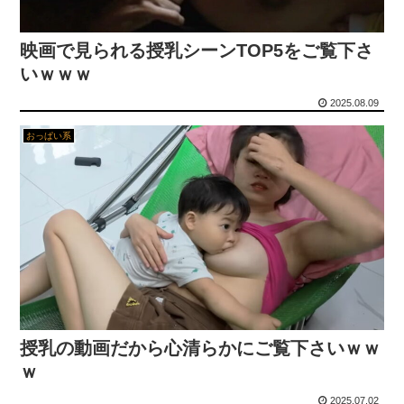
芸能界を引退した爆乳女、なぜか今もSNSでお◯ぱい画像を投稿！
映画で見られる授乳シーンTOP5をご覧下さ
SHEINのブラのレビューで画像有りのフィルタ使うと素人のお○ぱい見放題ｗｗｗｗｗｗｗ
いｗｗｗ
【画像】 最近のスク水、お股のところがエチエチすぎるｗｗｗ
2025.08.09
おっぱい系
【画像】 街中のOLさん、透けたTバックのパン線がどちゃシコすぎるｗｗｗ
ワイ「セ○クスしよｗｗｗｗ」女友達「ヤってもいいけど……」→○起チ○ポを擦りつけまくった結果ｗｗｗｗｗｗｗｗ
Powered by livedoor 相互RSS
授乳の動画だから心清らかにご覧下さいｗｗ
ｗ
2025.07.02