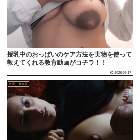
【驚愕】 55歳・大久保佳代子“現在の性欲”について衝撃告白「休みの日とかそうだね、だいたい…」
韓国のポルノ映画ですがガチでエ□いのでご覧下さいｗｗｗ
【人工障がい者】 甥(28)「両親が亡くなったんで僕のこと引き取ってほしいんですけど！」なんでいい年したヒキニートを引き取らなきゃいけないんだ...
【正論】 ナイナイ岡村に世の夫たちが『大共感』してしまうｗｗｗｗｗｗｗｗ
授乳中のおっぱいのケア方法を実物を使って
【悲報】 風俗嬢と旅行に行った結果ｗｗｗｗｗｗｗｗｗｗｗｗｗｗ
教えてくれる教育動画がコチラ！！
2026.03.17
【画像あり】 リーンの翼とかいう物語のエンディングが富野作品の中でも屈指の美しさを誇る作品
映画・音楽系
【シコ画像】 ドスケベJKさん、何故か自らのパンツを見せつけてしまうｗｗｗｗｗｗｗｗｗｗｗ
【画像】 めるる、ヒルナンデス見せたデカケツがそそる
盗撮魔「大学一の美女のトイレ盗撮してたらマ○コから精●出てきたんだが…」（動画あり）
家族が車停める所は石畳でそこには２台家族の車停めてたんだけど、中庭の芝生上に知らない車が4台停まっていた 父が運転手捕まえ「芝生を弁償して...