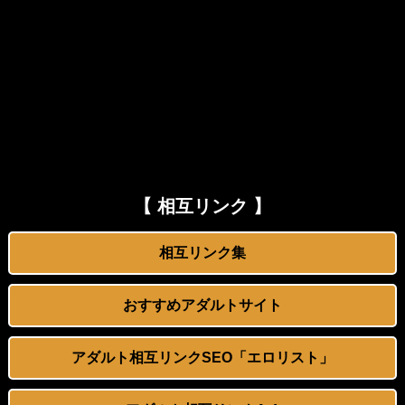
2026年新春！超お得な福袋！お持ち帰り特選初売りBEST…
彼女のいない友達にあげたエッチなお年玉
絵恋空 画像455枚【ヌード】
【レイプ】近所の漁師２人に襲われた結婚間近の姉
【動画】お前らが住んでる漫喫でこんなキツマンとエンカウントしたらｗｗｗｗｗｗｗｗｗｗｗｗ
【 相互リンク 】
【鈴野はなび】やわやわなお乳を震わせる美人ちゃんが、先生から受ける卑猥なマッサージ。くるくると、ビキニの上で指を動かされると、ついエッチな声が漏れてしまいます。そして、ビクンと小さな痙攣が、乙女の体に訪れるのです。
相互リンク集
わざわざ東京までハメられに来た地方のＭ女ナース
おすすめアダルトサイト
【FC2動画】人妻を収めた個人撮影動画
アダルト相互リンクSEO「エロリスト」
【不倫】何でもしてくれるバツイチ熟女