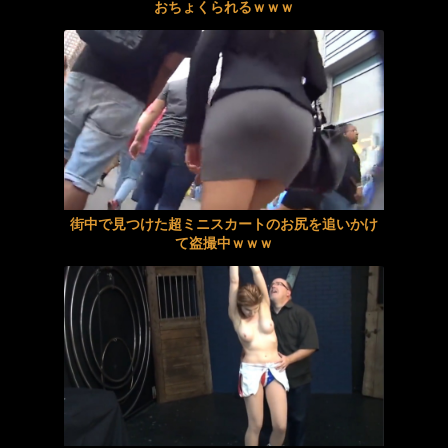
おちょくられるｗｗｗ
【10円セール】FANZA夏の同人祭 第3弾がスタート！人気190タイトル が全部10円に！
ノーモザイク連続絶頂アナル見せオナニー 姫咲はな
【素人】地方局アナウンサー内定の子がゾッコンのハメ撮り師とのイチャラブエッチ
肉の徒花、隷属の蜜。ニューハーフを雌に堕とす限界突破の牝穴開発。 柊もみじ 北野未奈
【AIリマスター】美熟女筆おろし学院 友田真希
街中で見つけた超ミニスカートのお尻を追いかけ
て盗撮中ｗｗｗ
【巨乳】敏感過ぎるお姉さんを寝取りエッチ
【痴女】 魅惑のテクニックでお色気むんむんナイスボディ！エロパフォーマ...
スティックローターアナル見せオナニー 芦名ほのか
目が覚めたらラブドールが人間になっていた