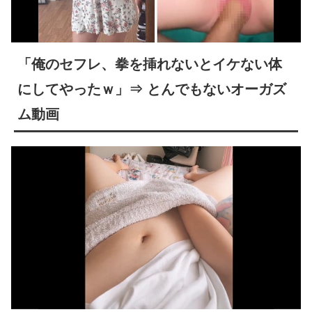
【極旨牛鉄板】 吉野家のステーキ定食1500円、ガチで美味そうｗｗｗ
【衝撃】 「かわいい虫」ランキング、ついに発表される
「俺のセフレ、拳を挿れないとイケない体
職場の人妻と不倫をして、ついに、、、
にしてやったｗ」⇒ とんでもないオーガズ
メキシコ人「韓国、やめておけ」元日本代表指揮官、韓国代表の新監督有力候補に急浮上！【海外の反応】
ム動画
今iPhone 17 Pro Max買うってあり？
【日向坂46】 今回はお手頃価格？日向坂46とBEAMSのコラボが決定！！
【画像】 「ビールと水を交互に飲まないと倒れるグラス」発売
山田ゆり、AVデビュー＆乳首ヌードお●ぱいがエ□過ぎる！Madonna超大型新人、セッ●ス解禁！（エ□動画）
やっぱり肉が好き
【櫻坂46】 日向坂46大田美月、この四期生らと交流がある模様