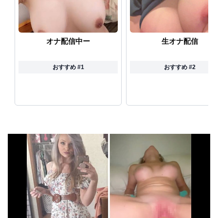
赤ちゃんがハンモックで寝ていた。淡々と静かに作業中 → 無心な労働者の顔はこちらです…
【閲覧注意】 メキシコの街中で生配信した結果…麻薬カルテルがやって来て、たった3秒で…（動画あり）
オナ配信中ー
生オナ配信
【動画】 高速道路を走行中の車からリアガラスが飛んでくる事故(゜o゜)
おすすめ #1
おすすめ #2
【ニューヨーク】夫の股間を触る女にブチギレる妻
【動画】 音がカッコ良すぎるｗ！！でっかい「三角定規」のブーメラン！！
【鬼滅の刃】 色欲の鬼に対抗するためにエ□特訓を受ける胡蝶しのぶ…！クールなしのぶが快楽に抗えず翻弄されちゃう…
エ□漫画『でっかいちん●んに負ける鬼強性欲おばさん』をrawやhitomiを使わずに無料で読む方法│田貸魔
ちとせよしのさん(26)の限界突破のドスケベ尻 part2
葬送のフリーレン フェルンを脱がしていくエ□クリッカーゲーム 一級魔法使い、簡単に催眠術にかかる。
生意気バレー部メスガキを生ハメでわからせる♥️????♥️????♥️