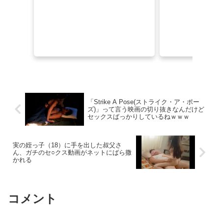
「またヌキたくなったらおいで」 叔母・ゆみさんと真夏の密室で涎、汗、淫汁が垂れ堕ちる秘密の密着騎乗位搾精エステ 風間ゆみ
【顔舐め】唾液多めの女子に食べられるvol.3
【新着同人ゲーム】出張マッサージ嬢みほ（27）の施術記録を同期させた話｜記録28本
女さん「彼氏がメンズエステに行った仕返しに男友達とSEXしました」
パンチラを恥ずかしがる宇垣アナ似美女・きくのらんのハメ撮り
「Strike A Pose(ストライク・ア・ポー
ズ)」って言う映画の切り抜きなんだけど
競泳水着のプリッとエロいお尻を見せつけるグラドルアイドル画像 Vol.1
セックスばっかりしているねｗｗｗ
【カグラバチ 128話感想】命をかけて六平国重を守る柴さん、カッコ良すぎ！！！
実の姪っ子（18）に手を出した叔父さ
ん、ガチのセ○クス動画がネットにばら撒
かれる
【個人撮影】 彼女に浮気告白させながら嫉妬興奮のお仕置きセックスしましたのでご覧下さい
女配信者さん, ファンから届いたきっしょい動画（ちん凸）を見てこういう反応してしまうwwww
コメント
【動画】ちうごくの路上痴漢、レベチｗｗｗｗｗｗｗｗ