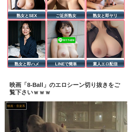
【動画】 トレビの泉で泳ぐ女
熟女とSEX
ご近所熟女
熟女と即ヤリ
【動画】 大阪のゲリラ豪雨を生駒山の山頂から撮影したビデオが美しい。
彼女は「風呂キャンセル界隈」だった。今日も絶対に入りたくない！ → お風呂の前でこうなります…
【ハメ撮り】 浮気セ○クス中に彼氏に電話する女子大生 ← これを現実にやる子が現れる…
熟女と即ハメ
LINEで簡単
素人エロ配信
(ヽ^ん^) 「20万もするゲーミングPC買っちゃった」一週間後「お届け物でーす」（ヽ´ん`）「そう…」
セルフレジやQRコードが使えない・・・急速な「デジタル化」に取り残される60代母、結婚をためらう娘の苦悩
映画「8-Ball」のエロシーン切り抜きをご
覧下さいｗｗｗ
ソシャゲ会社「ひょっとして日本人はそこまでゲーム好きではないのでは…？」
映画・音楽系
【悲報】 アパート契約ワイ「見積もりの鍵交換費20万って何ですか？」不動産屋「鍵を新しい物に交換したのです」
【二次エ□】 何もすることがなくてマンズリこきまくってる女の子のエ□画像