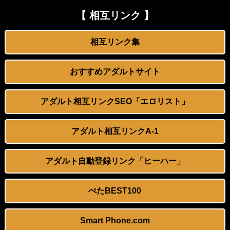
【Ｈな体験】くじらと猫になった私
日本政府の突然のビザ厳格化に中国人から批判殺到。「もう鎖国しろ」「あきれてモノ言えない」
【 相互リンク 】
奈美悦子 画像50枚【ヌード】
松居一代 画像36枚【ヌード】
相互リンク集
【千川とわ】《エロ動画×人妻･レイプ》見知らぬ男に侵入され逃げ場のない部屋で激しい肉欲の餌食と化していく華奢な人妻
お腹に大量 「スプラッシュ」ｗｗｗｗｗ
おすすめアダルトサイト
未公開の広角アングルで魅力たっぷり｜グラドルあやかちゃん FC2 PPV 2915993
今井春花アナ 巨乳で胸のボタンが弾けそう！！
アダルト相互リンクSEO「エロリスト」
【画像】『学園アイドルマスター』篠澤広さん、公式パンツ解禁
Lカップ女優の木村愛心がベッドで寝転ぶと凄い
台所の薬箱の中に用意していたコンドーム
冨田有紀アナ 横乳くっきり、うっすらと透ける！！
アダルト相互リンクA-1
【痴漢】自ら腰を突き出してくるアキコ
パートBBAに襲われたんだがｗｗｗｗｗｗ
アダルト自動登録リンク「ヒーハー」
【画像】倉持由香さん、息子の自閉症を公表
【AIイラスト】メイド服を着た女の子のAIエロ画像まとめ【アニメ調】 Part 7
ぺたBEST100
【注目】【不倫】腹筋がわかりそうなほどスレンダーな美人妻。 パイパンでクリトリスが露わに
【AIイラスト】チャイナドレスを着た女の子のAI画像まとめ【アニメ調】 Part 2
Smart Phone.com
息子が所属するサッカークラブのコーチ達と
【AIグラビア】 ハーレム・女の子複数人が描かれてるAIエロ画像まとめ【リアル調】 Part 7