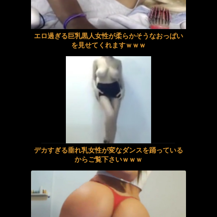
【注意喚起】深夜山中テント泊 警戒心ゼロのお花畑なヤラれたガール 中出し遭難レ〇プ40名5時間
【U20世陸】後藤大樹が400m障害で銀メダル獲得！！
エロ過ぎる巨乳黒人女性が柔らかそうなおっぱい
長耳フェアリーニューハーフ アナルFUCKメス堕ち 鞠るり
中国、毎月16兆円ペースの貿易黒字。年間200兆円も射程圏内。こんなん持続不能だろ！
を見せてくれますｗｗｗ
オタク友達とのセックスは最高に気持ちいい3 一か月の禁欲生活で理性がぶっ飛び獣のように欲望のまま生ハメ＆中出しSEXでイキまくる 姫咲はな
【動画】女のユーモア、限界突破www
ウチの母親は怒る時にチ〇ポしゃぶるんだけど、これって毒親ですか？ 碧那美海
熊本医大「人に馬の血を輸血したら死んだ」（日本人かは不明）
姉ちゃんが教えてくれた夢精しない方法
連れて行かれた
ブルマ姿をスケベなアングルから舐めるように、そしてカメラがくっつくくらい接近させてドアップ撮影！ブルマを弄るオジサンの手に戸惑いながらも徐々に感じていき、途中からビクビク絶頂しまくるブルマ娘 有村のぞみ
人生に疲れたから台湾を一周してきた
デカすぎる垂れ乳女性が変なダンスを踊っている
【女×女】先生が教えてくれた“大人になっていく証拠”
巨乳の美しい美女がセクシーなパンティーのファッションショーを始めましたｗｗｗ
からご覧下さいｗｗｗ
【半額セール】FANZA動画の夏の50％OFFキャンペーン第5弾スタート！8月12日(水)まで
神木麗 キャバ嬢・風俗嬢 4年目にして初めてのソープ！射精無限大Hカップ早漏ソープ 精子がカラッポになるまでヌいてくれる
【画像】『ハンツー×トラッシュ』というヒロインの裸をモブキャラに見られまくる漫画
田野憂 巨乳 神乳セックスを4K機材撮影映像で！ユーザーレビューで評価の高い名器おっぱい20選 オール38本番ベスト