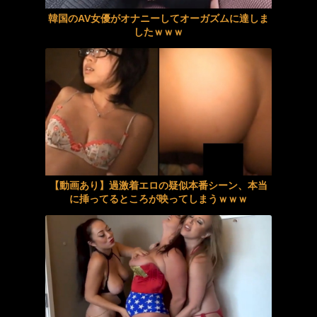
【痴女】 普段は地味な女性社員が、裏では上司や同僚の精子を搾りまくる生...
【動画】トレビの泉で泳ぐ女
韓国のAV女優がオナニーしてオーガズムに達しま
したｗｗｗ
わいせつ行為対策護身術2 パリピスケボーギャルNOA
辞めれない！サブスクの退会手続きの足止め工作がエロすぎて辞めれない男性続出！！
出張先で先輩バリキャリ女子OLと相部屋に…ほんわか癒し系で艶のある色気にフル勃起した童…
濃厚ベロチュー×トルネード寸止めオイル手こき4
ナイスマッチ.fav050
『西宮ゆめ＼強制中だし…義理娘企画』ぶへへへ~可愛がってやるぜ・キモ親父に乱暴されたスクール水着が快楽堕ちしちまったwwwwww
欲求不満爆乳Hカップ豊満人妻 りお
【新井リマ】《エロ動画×人妻･寝取られ》顔も見たくない義父に夜這いされて恐怖と屈辱で涙が止まらなかったのに身体が反応してしまった自分が本当に許せない
【素人】仕事帰りのエステティシャンを捕まえてハメ
＜素人＞ 女性を食い物にする男達の不●意●交記録～100件10時間分の...
【動画あり】過激着エロの疑似本番シーン、本当
に挿ってるところが映ってしまうｗｗｗ
俺を見下すZ世代のクソ新卒OLを理解らせる。いつどこでもドM調教ー 言いなりイクイクマゾペットにして完全服従させたったw 宮下玲奈
「フェチ」 ぶっかけ！OLスーツ倶楽部23 姉ギャル夏帆さんの誘惑チク...
淫乱巨乳○○生 ゆかりちゃん 推定145cm 1●才
近本光司のホームラン1本で首位を固めたわけだが
【完全無修正】J系リフレ、女性用風俗、メンズエステ潜入 ！！禁止のはずの裏本番サービス48名5時間完全収録
【盗撮動画】ビーチで体を焼いているビキニギャルのブラがゆるゆるで乳首丸見え。ズーム盗撮してみた
梶原亜紀 画像40枚【ヌード】
【動画】ゴルフ中の嵐を撮影していた男性が雷に打たれる事故。