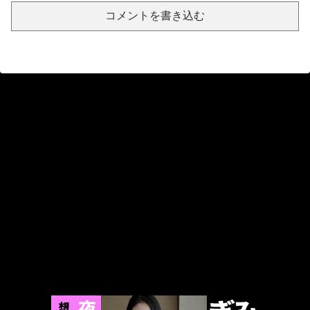
【画像】ヘソ出しJ Kさん、股間の方まで見えてしまうｗｗｗｗｗｗｗｗｗ
コメントを書き込む
【閲覧注意】フットサルの試合中に顔面が2つに割れて死亡した選手の動画、凄すぎる
【色白美少女降臨】おしとやかな見た目しといて脱いだ後はスイッチオン！！？しっかり激しいプレイが好きな最高の女の子でした。 マジ軟派、初撮。 2280
ワイ、7時間勤務のテレワーク民、来月から給与15万減給
子育てしやすい環境をさがしていた。静かな所がいいな → 見つけた場所はこちらです…
マジで「女しか」使わない言葉www
女の子を脱がせてこの下着だったら正直萎えるよな
こういう輩がテレビをつまらなくしたんだな
【動画】女のユーモア、限界突破www
【動画】ゴールデンボンバーのライブ中に激シコ女さんが乱入してしまうwww