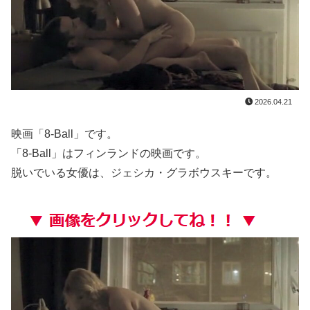
【九州名物】 鶏刺し食べた医師、全身麻痺へ…「死んだほうが良い」
谷まりあ 胸のデカさが目立つ！
37歳遅咲きグラドル・三島ゆうさんがイベントでこんな格好する
長期休暇はカラダに堪える～人妻OLの裏事情！ 夏目美加
2026.04.21
【エ□漫画】 JKになってマセた姪にドM性癖を暴かれた叔父！素直になるまで愛情たっぷりに責められる…！
映画「8-Ball」です。
「8-Ball」はフィンランドの映画です。
【.LIVE】 ばあちゃる、運営に引退する旨を報告するも特に引き留められなかった
脱いでいる女優は、ジェシカ・グラボウスキーです。
【NMB48】 本郷柚巴の写真集がすごいことになってる
【画像】 ベルーナドームの温度を測定した結果ｗｗｗ
HRC（ホンダ・レーシング）折原氏、ADUO改良型PUについて「内部目標を達成」「ザントフールトが楽しみ」
映画「八つ墓村」怪しい村人、呪われた一族… 不穏な本予告公開 主題歌はB’zの松本孝弘率いるTMG