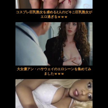
【画像】この「着圧レギンス」の広告漫画がエッチすぎると話題に
《ギャル》 ギャルが疲れたオジサンを癒しちゃう（ハート） 『FANZA...
コスプレ巨乳熟女を虐める2人のビキニ巨乳熟女が
エロ過ぎるｗｗｗ
ハロメンチクポチ画像
【風間ゆみ】《エロ動画×熟女･輪姦》永遠に終わらない過酷な日常の中で繰り返される中出し輪姦の地獄の日々
出会い系で出会った欲求不満人妻の裏欲望
梶原亜紀 画像40枚【ヌード】
愛嬌抜群Kカップ笑顔美女が欲求爆発しちゃった◆ 欲求半年溜まりすぎて大爆発◆笑顔可愛いKカップ爆乳を揉みながらキスでスイッチON！ 鬼ピストン中出し、パイズリ＆バイブ責め、騎乗位で2連続種付け完了◆
社内不倫の再会。止まらない大量潮吹き
【AIリマスター】中出し超高級ソープ嬢 松嶋れいな
卑猥なものまみれの部屋を掃除している女性ホームヘルパーの横で勃起チ●ポを見せつける！ その1
定額挿れ放題導入後の教室にはマン汁と精子の匂いが充満！男子生徒だけでなく教師も挿れ放題プラン活用で女子に挿入しまくり！フェラ早抜き対決ではノリノリな女子が大暴れ！シリーズ最多10人登場！
プール監視のアルバイトはエッチな夢を見るか？
大女優アン・ハサウェイのエロシーンを集めてみ
ましたｗｗｗ
ファーストクラス絶品人妻ナンパ27
アイドルライブで財布から現金が次々消える「複数のお客様より被害報告」警察に相談へ
【風間ゆみ】《エロ動画×熟女･輪姦》永遠に終わらない過酷な日常の中で繰り返される中出し輪姦の地獄の日々
【話題】ひろゆき氏が考える『貧乏人が多い』男性の特徴とは？
【痴女】 無自覚すぎるHカップ爆乳店員の胸チラ誘惑で理性を揺さぶられま...
【朗報】シャインマスカット200房（時価40万円相当）畑から盗んだ疑いで男を逮捕‼
公道アクメドライビング Yドライビングスクール編
世帯年収1000万円 理想とは遠い家