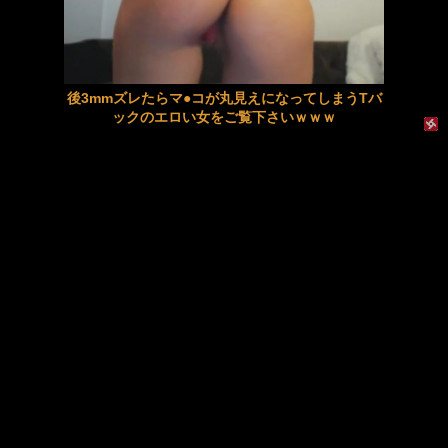
【新井リマ】《エロ動画×人妻･寝取られ》顔も見たくない義父に夜這いされて恐怖と屈辱で涙が止まらなかったのに身体が反応してしまった自分が本当に許せない
MINAMO ドラマ デートをドタキャンし弟の看病をする事になった姉は超不機嫌になりながらアナル丸見えのデカ尻騎乗位プレ
【画像】(tuki)ちゃん覚醒！あたシコに目覚めるwwwwwww
由良かな めがね 生意気な引きこもり社会不適合妹を更生させるため全身くすぐりの刑に処したら……身体をクネらせお漏らし絶頂
後3mmズレたらマ●コが丸見えになってしまうTバ
熟女40/50代 好きもの奥さん ハメられたい下半身
エロいJKとカワイイお部屋でエッチしちゃいます
ックのエロい女をご覧下さいｗｗｗ
【個人撮影】僕しか男性経験のない妻をデカチンの先輩に貸し出した一部始終
【JK×彼氏】清楚系巨乳女子校生がホテルでお泊りデートし朝勃ちチンポをパイズリから生挿入で激しくモーニングSEX!
【佐々木さき】《エロ動画×お姉さん･痴女》たっぷりの唾液を絡めて執拗に貪り尽くす小悪魔系痴女の淫らなフェラチオ
【人妻×NTR】隣人に告白されたスタイル抜群の巨乳妻が家庭を捨て禁断の不倫で激しくイキ乱れる
女子校生のエロくて可愛い囁き淫語で脳内チンポ大興奮！ 姫川ゆうな
セクシー過ぎる下着で屋外で撮影中のモデルがエロ過ぎるｗｗｗ
アナルを見せてくれるコスプレイヤー
【叔母×甥】美熟女叔母と二人きりの温泉旅行で混浴中にパイズリや激しいバックで孕ませ中出しする
女配信者さん, ファンから届いたきっしょい動画（ちん凸）を見てこういう反応してしまうwwww
東大教授「今は織田信長は天才ではなく凡人だったという説が強いがそれは違うと思う」
エッチに目覚めた仲良し４人組
激しく揺れる小さな胸が愛おしくてたまらない
【近親相姦】豊満な叔母とお風呂で一線を越えた
【ＳＭ・調教】出会い系でエッチした最高のドＭ女