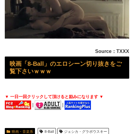
【衝撃】 女友達「ワイ君、セ○クス下手すぎｗｗｗ」→クリ○リスに電マ当てながらセ◯クスした結果ｗｗｗｗｗｗｗｗ
【反抗期】 娘が水筒をぶん投げ私の手の甲にヒット。私「(泣)」娘「うっぜーな、泣くなら自分の部屋へいけ」私「手が腫れて痛い」→手を見せると…「...
【画像】 水着を着用するグラドルを見つけたが・・・
【画像】 ビキニギャルさん、とんでもない日焼け跡を見せてしまうｗｗｗ
Source：TXXX
【酷暑】 今年の暑さピーク終了か？今週から気温も「30℃未満」が続出になるかも
映画「8-Ball」のエロシーン切り抜きをご
覧下さいｗｗｗ
【画像】 この「着圧レギンス」の広告漫画がエ●チすぎると話題に
【画像】 ヘソ出しJ Kさん、股間の方まで見えてしまうｗｗｗｗｗｗｗｗｗ
▼ 一日一回クリックして頂けると励みになります ▼
私の通勤時間30分・夫の通勤時間3時間半の場所にマンションを購入したら、夫に「もう疲れた、離婚したい。子供に会えなくてもいいから1人になりた...
|
|
【画像】 スケベな服ばかり着てしまう元アイドル(27)さんが話題にｗｗｗｗｗｗ
【悲報】 今時『紙タバコ』吸ってるやつｗｗｗｗｗｗｗｗ
映画・音楽系
8-Ball
ジェシカ・グラボウスキー