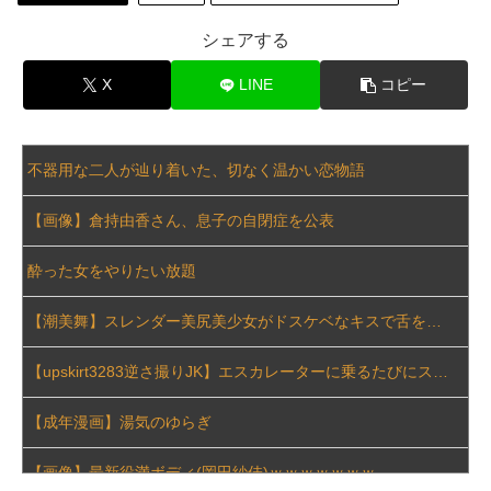
【速報】 京都市、『神対応』キタァアアアアーーーーーーーー！！
シェアする
スレッズ民「ここのローソンの店長マジでヤバい！こんなコンビニ二度と行かない！」とブチギレ→被害者アピするも「ヤバイのはお前だよ」とツッコミ...
X
LINE
コピー
【画像あり】 このＪＫにムラっとくる？？マジレスで教えてくれ
不器用な二人が辿り着いた、切なく温かい恋物語
社員旅行先で知り合った女性とアドレス交換し密会を続けた。相手は処●だったので「一生大事にしたい」の口説き文句でアッサリ落ちた。簡単に切れる...
【画像】倉持由香さん、息子の自閉症を公表
【画像】 この女の子(14)の美少女感はガチｗｗｗｗ
酔った女をやりたい放題
【画像】 新潟で1番並ぶラーメン屋に来たでｗｗｗｗｗｗｗｗ
【潮美舞】スレンダー美尻美少女がドスケベなキスで舌を絡める
避難所に土足でズカズカと入ってきて勝手に動画や写真を撮影したメディア取材陣、挙句の果てに要求してきたのは……
【upskirt3283逆さ撮りJK】エスカレーターに乗るたびにスカートをめくられエロ尻に張り付く派手めな生Pを撮られちゃうギャルJK
【悲報】 ワンピースのラスボスさん、正面顔ドアップで1ページ内３コマを埋めてしまうｗｗｗｗｗｗｗ
【成年漫画】湯気のゆらぎ
【エ□漫画】 オタクの僕がクラスメイトの陽キャJKとひょんなことから一線を越えてセフレのような関係になったんだけど、今日も放課後にホテルに入...
【画像】最新役満ボディ(岡田紗佳)ｗｗｗｗｗｗｗ
シェアハウスにいた女が妊娠しちゃって大学を中退したら、その女の親が怒鳴り込んできた。 女の父「お前らDNA鑑定しろ！」 俺たちは社会的には高レ...