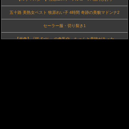
五十路 美熟女ベスト 牧原れい子 4時間 奇跡の美貌マドンナ2
37歳遅咲きグラドル・三島ゆうさんがイベントでこんな格好する
セーラー服・切り裂き1
【動画】宝石店に強盗が現れるがスモークマシンが作動する
【画像】『咲-Saki-』の奇乳化、ちゃんと意味があった
堀北真希 グラビア水着画像 52枚①
【手コキ】田舎で捕まえたオバサンを我慢出来ずに青空の下で大人の関係
佐藤仁美 グラビア水着画像 30枚
【パイズリ】H大好きな爆乳某アイドルと濃厚エッチ
祥子 グラビア水着画像 57枚②
【巨乳】大好きな幼馴染とツンデレ同棲生活
嫁みだらなり 欲情…ふたりで濡れた日々 有賀みなほ
【顔射】緊縛宙づりハード折檻で限界突破！ドマゾ女神が泣き叫びながら何度も痙攣絶頂する拷問調教
【新着同人誌】リオの寝取られ尻フェチSEXデート
「またヌキたくなったらおいで」 叔母・ゆみさんと真夏の密室で涎、汗、淫汁が垂れ堕ちる秘密の密着騎乗位搾精エステ 風間ゆみ
ハメ技ゲーミング地味子【イケメン帝国】
【AIリマスター版】女捜査官 第一話 桃色探偵日記 西田美沙
軽蔑のまなざしでパンチラしてもらいたい。 天使もえ