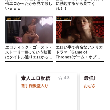
パ○チラに気付いた女さんの反応 シコすぎるｗｗｗ
倍エロかったから見て欲し
に勃起するから見てく
いｗｗｗ
れ！！
【悲報】おしっこモンスターワイ、２時間おきにトイレへ
江別リンチ犯「立って謝罪は本気じゃない」 裁判官「ほな裁判で土下座してないキミは本気じゃないな」
映画・音楽系
映画・音楽系
【朝ドラ】「風、薫る」第20週「家族のかたち」
【ガチ動画】 海水浴場で出会って10秒でチ●コをマ○コに挿入させてくれるギャル、いたｗｗｗ
【悲報】台風15号の進路ｗｗｗｗｗｗｗ
スーパーヒロイン同士の闘いがなんだかエ□くてドキドキするｗｗｗ
【悲報】eスポーツ、肥満や糖尿病などに悩まされる過酷なスポーツだった
エロティック・ゴースト・
エロい事で有名なアメリカ
【動画】 ゴルフ中の嵐を撮影していた男性が雷に打たれる事故。
ストーリーIIIっていう映画
ドラマ「Game of
【ハメ撮り】この小学生のママ（35歳）なら土下座してでもヤリたい
Powered by livedoor 相互RSS
はタイトル通りエロかった
Thrones(ゲーム・オブ・
ｗｗｗ
スローンズ)」のエロシー
【エロ漫画】桜野ゆいかの舞台裏で巨乳美少女が浩三と密かに過ごす逆援交の夜が始まる中出しフェラと騎乗位の快感誘惑！！
ンがコチラ！！
素人エロ配信
最強Hアプ
子持ち女(30)「住んでる場所近いね、家来る？」→興奮した子持ちのママの穴をガン突きした結果ｗｗｗｗｗｗｗｗｗｗｗ
【画像】『咲-Saki-』の奇乳化、ちゃんと意味があった
小さいは正義！アンダー150cm限定 低身長美女 4時間3