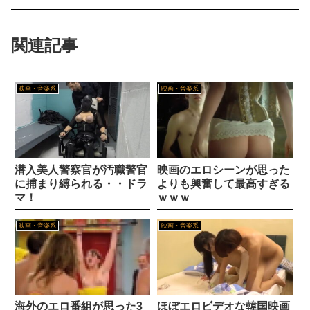
【エロ漫画】ストロングビデ1
【画像】 長澤まさみ、股を思いっきり開きパ○チラしちゃう
関連記事
【画像】『咲-Saki-』の奇乳化、ちゃんと意味があった
【動画】 大阪のゲリラ豪雨を生駒山の山頂から撮影したビデオが美しい。
お前って尻大好きだよな
映画・音楽系
映画・音楽系
【仰天】 石破茂さん、自民若手に舐めてかかった結果「全てを失うｗｗｗｗｗ」
【エロ画像】ピンク髪ハーフアップ巨乳×野外露出_AI_アニメエロ画像
【神対応？】 「中国人観光客が来なくなるぞ！」→神戸市議「で？」ｗｗｗｗ
「いっぱい我慢して…イッキに出すのが…すごくイイ♥の…！」変態美少女たちが自らのおしっこがまんプレイをライブ配信！ 黄金色の決壊の瞬間を目撃しながら思いきりシコろうぜ！［30枚］
【画像】 『ハンツー×トラッシュ』というヒロインの裸をモブキャラに見られまくる漫画
潜入美人警察官が汚職警官
映画のエロシーンが思った
【結婚1年目の人妻・月乃さん】週7を望む性欲お化けと生中出しで満たされる濃厚な一日
に捕まり縛られる・・ドラ
よりも興奮して最高すぎる
日焼け・褐色が好きすぎて画像がいくらあっても足りない
マ！
ｗｗｗ
美少女ロボ子の無人島バカンス！遺跡の扉を開けたら魔界直結！？数々の魔物に勝っても負けても爆乳ムチムチボディが犯されまくる！
彼女がアイスコーヒーを作ってくれたんだけど、その作り方が貧乏くさくて冷めた・・・
映画・音楽系
映画・音楽系
【画像】女のむっちむち♡なドスケベふとももたまらんｗｗ
【画像】 外人女子さん、Tバック尻を堂々と見せつけてしまうｗｗｗｗｗｗ
【エロ画像】ピンク髪ハーフアップ巨乳×野外露出_AI_アニメエロ画像
【動画】 トレビの泉で泳ぐ女
海外のエロ番組が思った3
ほぼエロビデオな韓国映画
【悲報】プロ野球のレフト、打撃に自信があると思われる守備下手クソな奴が使われまくり