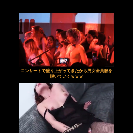
【顔舐め】唾液多めの女子に食べられるvol.3
元NMB・原かれん(25)がほぼ紐のTバック写真集発売
女子高生にしか見えない２５歳の淫乱女
【風間ゆみ】《エロ動画×熟女･輪姦》永遠に終わらない過酷な日常の中で繰り返される中出し輪姦の地獄の日々
【浮気】嘘から出た姉妹丼
俺氏、スパロボVの難易度にビビるｗｗｗｗｗｗｗｗｗｗｗ
重量級爆乳Hカップキャバクラ嬢 ゆか（25）
【素人＠ハメ撮り企画】29に見えないギャル人妻がえちえちSEX！ハメ撮りえちっくす！人妻NTRセックス！
初めてのAVなのにメスイキ・潮吹きしちゃうゆるっと激キャワオトコの娘ひめドットらぶ青羽りのんAVデビュー
【素人企画＠ハメ撮り】良いケツOLがえちえちSEX！破れ黒パンスト着エロずらしハメ！ハメ撮りえちっくす！
コンサートで盛り上がってきたから男女全員服を
人間の姿をしたおっぱい天使！03
尻穴中毒同人コスプレイヤー発情アナルFUCK撮影会 坂本りお
脱いでいくｗｗｗ
【フェラ】残業中に女上司と会社で2人きりになり朝まで大人の関係
トップレスのミスコンがガチでエロ過ぎて大好きｗｗｗ
ラブトライアングル 片岡樹里
今週の「魔男のイチ」感想、和気藹々な突入班。スケ丸はクムギが習得か？？【94話】
【AIグラビア】チャイナドレスを着た女の子のAI画像まとめ【リアル調】 Part 2
【動画】テーザー銃、けっこうエグいｗｗｗｗｗｗｗｗｗｗ
《エロ動画×素人･外国人》街でナンパした金髪の外国人女性をロケ車に連れ込み電マで焦らしそのまま濃厚セックス
【動画】大阪のゲリラ豪雨を生駒山の山頂から撮影したビデオが美しい。