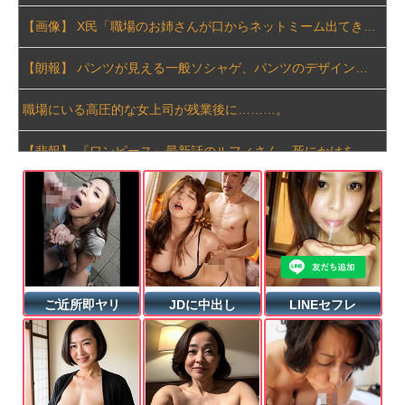
【画像】 X民「職場のお姉さんが口からネットミーム出てきて好感持てる」←10万いいねｗｗxwxｗｗｗｗｗ
【朗報】 パンツが見える一般ソシャゲ、パンツのデザインが上方修正される
職場にいる高圧的な女上司が残業後に………。
【悲報】 『ワンピース』最新話のルフィさん、死にかけを助けてもらったジジイに悪態を吐いてしまう…
「宝くじの1番賢い買い方」←これ
【悲報】 メディアが使う主語デカ言葉の正体、ガチでこれだったｗｗｗｗ
玉城デニー氏「日本政府から！アメリカから！沖縄を取り戻す！」（動画あり）
ご近所即ヤリ
JDに中出し
LINEセフレ
K-POPアイドルの約半数が3年後には姿を消す…損益分岐点突破は4％未満
中国「大豪雨！」三峡ダム「基礎部分破損」中国「全力放流！」台風13号「中国上陸予測」台風15号「中国接近（画像」中国「台風同時上陸！（穀物生産が壊滅危機」→
【イギリス】 クリスマスにバーで乱闘騒ぎが勃発