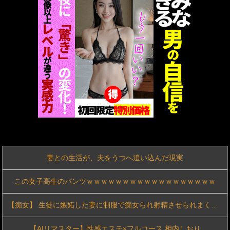
【画像】この日本人男性、前世で世界救っただろ。妻のウクライナ女性が可愛すぎる件
【動画】またキッズの集団暴行動画が拡散
「先生のカラダに興味ないの？」挑発を真に受けた思春期生徒の暴走ピストンに孕まされた家庭教師 三宮つばき
【動画】野獣邸、早くも人でいっぱい。マジでヤバい…
【朗報】GTA6、予約注文がTake-Twoの内部予測を大幅に上回る
〈人妻ナンパ〉セレブ奥さま。どこの馬の骨ほも分からぬ男にイかせられおちんぽ欲しくなってしまった！ずっぽん！ww
妻との生活が、夫をうつへ追い込んだ現実
【卑猥妻痙攣失禁強制恥辱】夫の目の前で辱められ硬く反り立つ肉棒捻じ込まれ淫汁垂れ流して逝き狂う
この女子高生のパンツｗｗｗｗｗｗｗｗｗｗｗｗｗｗｗｗｗｗ
相楽左之助、「何故か滅茶苦茶タフ」以外強みがない
【痴女】 生徒に嫉妬した妻に制服で痴女られ射精させられまくった僕（教師...
【動画】迎撃ミサイルを避けながら船舶にドローンを突撃させるウクライナ。
【AIリマスター】性感エステ×フルコース 相内しおり
【超乳＝スーパードリームおっぱい】【どスケベ若妻オホ声イキ！！】超希少種！爆乳通り越して超乳奥様がAV応募！！！「旦那とハワイ行きたいんです？」なんて言いながら、SEX大好きなどすけべ奥様！超乳をぶるんぶるん揺らしながらオホ声絶頂！！！顔よりデカい神乳のパイズリ発射本当、最高でしたわ(爆) at南行徳駅