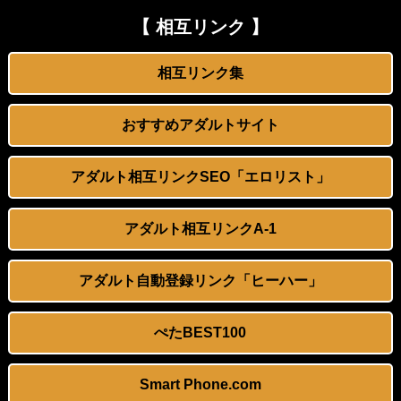
【初体験】憧れの同級生に童貞を奪われた
日本政府の突然のビザ厳格化に中国人から批判殺到。「もう鎖国しろ」「あきれてモノ言えない」
【 相互リンク 】
【オナニー】大好きな男子の机に激しく擦りつけました
松居一代 画像36枚【ヌード】
相互リンク集
寄生NTR。最低クズヤリチン兄貴が家にきてから…毎日毎日ボクのGカップ婚約者を密かに強…
お腹に大量 「スプラッシュ」ｗｗｗｗｗ
おすすめアダルトサイト
【動画】ま○こが臭い女が撮られるｗｗｗｗｗｗｗｗｗｗｗｗｗｗｗｗｗｗｗｗｗｗｗｗｗｗｗｗｗｗ
今井春花アナ 巨乳で胸のボタンが弾けそう！！
アダルト相互リンクSEO「エロリスト」
【個人撮影】サークルの飲み会を抜け出して大人しい後輩ちゃんと店の階段でセ●クス！
Lカップ女優の木村愛心がベッドで寝転ぶと凄い
まだまだ子供だと思っていた高２の妹が・・・
冨田有紀アナ 横乳くっきり、うっすらと透ける！！
アダルト相互リンクA-1
【逆レイプ】バツイチの叔母と６年も関係を続けている
パートBBAに襲われたんだがｗｗｗｗｗｗ
アダルト自動登録リンク「ヒーハー」
【VR】ヤンデレ神乳メイドの超過保護あまあま強●ご奉仕中出しSEXで精子を搾り尽くされ…
【AIイラスト】メイド服を着た女の子のAIエロ画像まとめ【アニメ調】 Part 7
ぺたBEST100
【動画】兄「裸族の妹がアニメみたいな声 ＆ エロ漫画みたいな体してるから晒す」これはエロいｗｗｗｗ
【AIイラスト】チャイナドレスを着た女の子のAI画像まとめ【アニメ調】 Part 2
Smart Phone.com
興奮が止まらないマジでエロいシュチエーションがコチラ！ Vol.1076
【AIグラビア】 ハーレム・女の子複数人が描かれてるAIエロ画像まとめ【リアル調】 Part 7