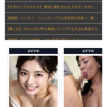
【アポカリプスホテル】 第5話 感想 わがままボディを手に入れた
【朗報】 バンダイ、ついにガンプラの完全受注生産へ。確実に手に入るなら一年でも待てる？
【艦これ】 今からE3-4甲を簡単にクリアする方法を教授する
【画像】 キリトの彼女、エ□い衣装を着てしまうｗｗｗ
【速報】 記者「中革連は食料品消費税ゼロを公約に掲げていたが？」→階猛氏「そ、それは財源確保という条件付き」
おすすめ
おすすめ
「コンビニ、馬鹿にすんなよ」→あのオーナー夫婦、不起訴ｗｗｗｗｗｗｗｗｗ
中国「大洪水！」中国ダム「決壊」地元民「公式発表より死者多い！」中国政府「住民拘束！（安否不明」中国当局「救助隊動画も削除」台風13号「三峡ダム接近中」→
「週刊少年ジャンプ」の発行部数が初の100万部割れ
「日本製メモリ」に世界中から注文殺到、１兆５０００億円で工場増築へ
【動画】 看護師の男性に男が殴りかかるが…看護師が柔術使いだった