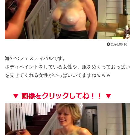
【凄すぎる】 力士の嫁に美人が多い理由→「これ」だったｗｗｗｗｗｗｗ
久和原せいら 画像502枚【ヌード】
美術部顧問「裸になりなさい」と女性にヌードデッサンの指導をして逮捕
【画像】 本田望結の妹、本田望結より実ってしまう
2026.06.10
【エ□漫画】 学校で一番人気で憧れの清楚美人先輩JKに何故か突然エ□動画撮影の竿役を頼まれて…！？
海外のフェスティバルです。
ボディペイントをしている女性や、服をめくっておっぱい
【朗報】 小坂菜緒の最新グラビア、ノースリーブが大変なことになってるって...
を見せてくれる女性がいっぱいいてますねｗｗｗ
秋元真夏、ノーブラノーパンを披露ｗｗタオル1枚で隠す姿がほぼA●女優・・
オランダ人「至宝を手にした」佐野航大、オランダ王者PSV移籍が決定的に！口頭合意報道で現地サポ騒然！プレミアのファンは落胆【海外の反応】
【GIF動画】 宮城の可愛すぎるチアさん、甲子園で発見される
【画像】 ベルーナドームの温度を測定した結果ｗｗｗ