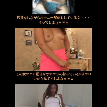
「え…さなちゃん！？」間違って彼女の妹と濃密ベロキス 初めてのキスに赤面しながらも舌を絡めてきた彼女の妹とセックスしまくった…。 生田さな
カフェで財布が消えて、ママ友に「タカる気？」と言われた。ママ友のバッグをひっくり返したら中から…
店番をしながらオナニー配信をしている女・・・
最強ビジュOLさん、出張先で死ぬほど嫌いな中年上司と相部屋… でも過激セクハラにまさかの快楽堕ちしちゃう！ 瀬戸環奈
橘メアリー 痴女 カノジョよりも彼女のお母さんが性癖にぶっ刺さり、勃起しすぎてチ◯ポが痛い。
イってしまうｗｗｗ
イケメン自宅で交尾するまでの完全○撮
五日市芽依 女教師 先生、家行ってもいいですか？ 卒業生の教え子から自宅に入り浸られて3日間、オナホ中出しペット化された
スティックローターアナル見せオナニー ローレン花恋
小野坂ゆいか 不倫 押しに弱そうな同じ職場のおっとり美人シングルマザー小野坂ゆいかをラブホに誘ったら笑顔で射精テクを見せ
【宮田唯以】ショートカットで一見ボーイッシュ。しかし、お体はしっかりと女の子。ローションたっぷりの手マンでは、ぐしょぐしょとアソコを擦られ、泣き顔でビクン。イカされっぷりもカワイイ子。
南みゆか、エロ写真集の透け乳首ヌード！限界露出したおっぱい、最高！！
聖なる水氷の戦士セーラーメディウム登場！美しく磔にされた標本となり、永遠に狂いイカされ続ける・・・
海外のナイトクラブのエロさが酒池肉林でヤバすぎる話題にｗｗｗ
この女のエロ配信がオマエラの持っている5倍エロ
【臼井リカ】《エロ動画×お姉さん･エステ》幸せな結婚の直前に訪れたサロンで乳首を執拗に責められ敏感すぎる身体に変わっていく私
【話題】河内長野市で警官が包丁男に発砲したシーンのモザ無し映像が公開される。
いから見てくれよなｗｗｗ
過去最高に興奮した妻のセフレ話・中編
夏のヤリなおし総集編＋夏の息ヌキ❤制服｜d_736274
興奮が止まらないマジでエロいシュチエーションがコチラ！ Vol.1078
エロいJKとカワイイお部屋でエッチしちゃいます