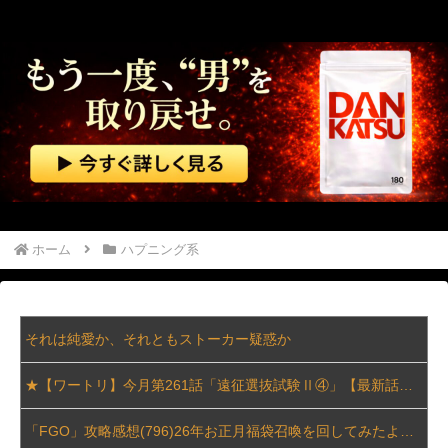
ホーム
ハプニング系
それは純愛か、それともストーカー疑惑か
★【ワートリ】今月第261話「遠征選抜試験Ⅱ④」【最新話コメント用】
「FGO」攻略感想(796)26年お正月福袋召喚を回してみたよ！皆さん助言サンクス！大体予定通りに来てくれたのだわー