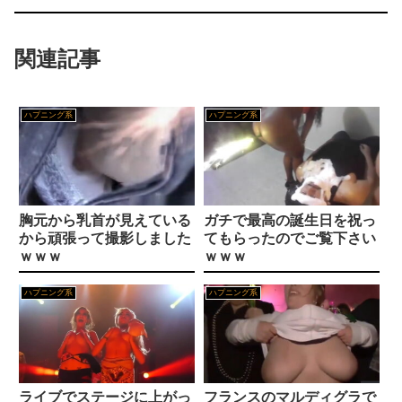
【ガチ】美人すぎる有名女子バスケ選手のセ○クス動画が流出。これはエロい…
【ムホ報】 不知火舞さん、調整で横乳がめっちゃ見えるようになるｗｗｗ
関連記事
風俗でアナルファックまでしてた遠距離恋愛中の彼女
【エ□漫画】 漫研部仲間の無口無表情JKが漫画の資料の為になんと裸を観察させてくれたんだけど、どんどんエスカレートしてお○ぱい揉んだり手マンし...
【エロ同人】寝取られの痴情に堕ちる巨乳美女と彼氏の秘密のフェラとパイズリの夜ｗ
ハプニング系
ハプニング系
彼の実家に結婚のご挨拶に行った。 彼父「本当にコイツでいいの？」彼「なんだよ！結婚に反対なのか！？」彼母「落ち着きなさい！（私）さん、実は...
高市総理「2年後に税率を戻す。私の覚悟だ」 消費減税「責任ある与党として衆院選公約に掲げ理解賜った」
【動画】 アメリカのトー横、え●ちすぎるｗｗｗ
「バス停にされてる？」幼稚園バスが自宅前に“無断停車” 敷地内に侵入も…保護者マナーに「我慢の限界」
お腹を空かせた子供たちにご飯をあげていた。ほんと助かるわ、どうもありがとう → 母親はこんな様子です…
胸元から乳首が見えている
ガチで最高の誕生日を祝っ
北朝鮮の金与正党総務部長、日本のトマホーク発射試験を批判…「軍事的選択肢」警告！
から頑張って撮影しました
てもらったのでご覧下さい
【驚愕】 無職女だけど性欲ヤバくて親マジ切れヤバいｗｗｗｗｗｗｗｗｗｗｗｗ
ｗｗｗ
ｗｗｗ
“外国人の職員採用”を巡りアンケート設問 「差別にはあたらない」として公表する方針を決定 三重県
日本製紙の記者会見に出席した某メディア記者、被害者の個人情報を執拗に聞き出そうとしてしまい……
ハプニング系
ハプニング系
家族全員で必死にダイエットしたのに誰も細くならなかった理由が『全員骨太・円形胴体・狭い骨盤』という衝撃の骨格だった話
X民「みいちゃん作者とダイアナが別人という言い分は無理があるんじゃない？」 バチャ豚「！！！！」シュババババ
ギャルママとパコパコＳＥＸ～人妻の超絶テクにマジイキ絶頂！【電子単行本】 3巻
【画像】 本田望結の妹、本田望結より実ってしまう
ライブでステージに上がっ
フランスのマルディグラで
藤森里穂 本中専属11タイトル コンプリート8時間BEST