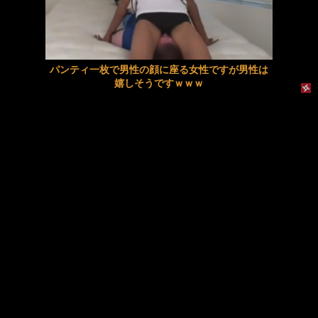
【近親相姦】オープンな兄妹の楽天的禁忌セックス
【JK×彼氏】清楚系巨乳女子校生がホテルでお泊りデートし朝勃ちチンポをパイズリから生挿入で激しくモーニングSEX!
ド痴女マスク花嫁 乳首ビンビン！むっつりスケベなマスク花嫁と性欲解放…
【人妻×NTR】隣人に告白されたスタイル抜群の巨乳妻が家庭を捨て禁断の不倫で激しくイキ乱れる
パンティ一枚で男性の顔に座る女性ですが男性は
久和原せいら 画像502枚【ヌード】
セクシー過ぎる下着で屋外で撮影中のモデルがエロ過ぎるｗｗｗ
嬉しそうですｗｗｗ
【夏目彩春】《エロ動画×人妻･レイプ》行方不明の息子を救うため復職した女刑事が出会う淫らな罠と淫靡な快楽に染まる日々
【動画】メキシコのインフルエンサー、ライブ配信中に襲撃されて死亡。
興奮が止まらないマジでエロいシュチエーションがコチラ！ Vol.1077
【叔母×甥】美熟女叔母と二人きりの温泉旅行で混浴中にパイズリや激しいバックで孕ませ中出しする
【無修正マ○コ】10代女子の ”初めての女性器脱毛” 動画、エロすぎて1000万再生される・・・
【動画】看護師の男性に男が殴りかかるが…看護師が柔術使いだった
【悲報】大ヒット同人エロゲの開発者、売上の入金を銀行に拒否され受け取れず、多額の納税義務だけが残る
【朝桐光】《エロ動画×人妻･夫婦交換》いつもの集会所で近所の人々と密かに関係を深め合う禁断の夫婦交換
【さくらまひる･宮西ひかる･岡本莉里】《エロ動画×JK･痴女》感度の鈍さに悩む巨乳の幼馴染から相談を受けて連日の乳首責めでイカせまくる
東大教授「今は織田信長は天才ではなく凡人だったという説が強いがそれは違うと思う」
お嬢様ＯＬの“おセックスのマナー”にギャップ萌え
激しく揺れる小さな胸が愛おしくてたまらない
過去最高に興奮した妻のセフレ話・前編
【ＳＭ・調教】出会い系でエッチした最高のドＭ女