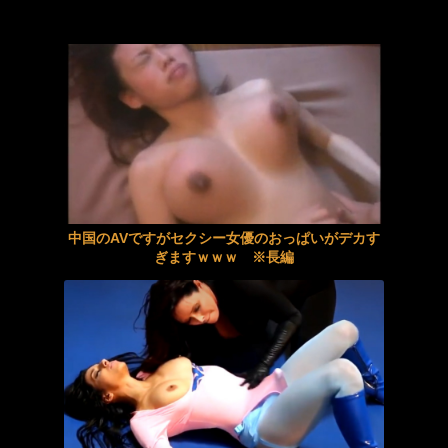
【三田サクラ･如月りいさ･有加里ののか】《エロ動画×お姉さん･レイプ》プライドの高い隣のお姉さんを無理矢理ねじ伏せ無許可中出し
「フリルもリボンもたくさんがいいのよね、ふふっ♪」対魔忍RPG・新イベント『バニーとヨミハラクライシス』
アニメ『僕は友達が少ない（はがない）』、15周年記念にエッチすぎる新規イラストが描かれる
【動画】名古屋栄で不良外人が警察官を突き飛ばす。逮捕しろやｗｗｗ
図書館の陰キャ司書は惚れやすい性欲百合モンスター 優しくしてくれたギャルJ○に断られても追いかけまわして乳首こりこりレズ告白
豊島心桜の令和のグラマラスクイーンボディがムチムチ可愛くてたまらんち
お風呂に入ってる30分間は我慢の時間 入浴中に成長した身体を変態義父に汚された私。 浜辺やよい
スカートの中が凄いことになってるフリーグラドルTsumu
悪臭漂う部屋で何度も続く中出しセックスに快楽堕ちしていき、精液の匂いが充満する部屋で理性崩壊！逃げられない汚部屋で狂気セックスに沼る純真女子校生 柏木こなつ
宮澤エマに「国宝級の浴衣美人」の声！「マイ・フィクション」イベントで魅せた透明感【画像】
中国のAVですがセクシー女優のおっぱいがデカす
ドMでスケベな義理の妹… 牧河柚乃
最終電車でド痴女とまさかの2人きり！座席で指オナする変態女の大量イキ潮がぶっかかり勃起したらヤられた
ぎますｗｗｗ ※長編
【中出し】スタイル抜群の美人若妻が真昼間から淫らに腰振ってイキ続ける生発射交尾
突進してきた牛を跳び越えたら、牛が固まって動かなくなった闘牛場の映像【海外の反応】
スティックローターアナル見せオナニー 長澤りつ
【MM号×美魔女】アラフォー欲求不満妻が男優チンポにバックから突かれベロキスしながらご満悦！
【痴女】 長期工期で性欲ムンムンに溜まったバイト先の筋肉ガテン系お姉さ...
まんさん「イキそうって言われたらなんて答えるのが一番いい？」
彼氏チ○ポを座席の隙間手コキでこっそり発射させ声我慢SEXで中出しまでさせる寝取り好きお姉さん 夜行バス逆NTR
ご奉仕セックス水泳部