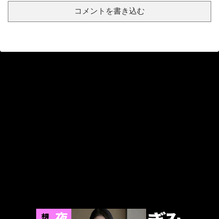
アガサ博士「今日はみんなでうなぎを食べに行くぞい」
コメントを書き込む
アニメ『僕は友達が少ない（はがない）』、15周年記念にエッチすぎる新規イラストが描かれる
【閲覧注意】女さん「武器を持てば男に勝てるやろ！」⇒ 結果・・・（動画あり）
姪にちoぽしゃぶらせたらこうなるwww
【スパロボY】しかしクロウはやっぱいいな！主人公として魅力的すぎる…！
【朗報】女子大生さん、被災地に手作りおにぎりを出荷
【熊本地震】専門家「イオンモール熊本の爆心地に…喫煙所と自販機」警察・消防「」←これ・・・
ロケバスで性的暴行の罪、元ジャンポケ斉藤被告に懲役7年求刑⇒！
イオン、ポケモンカードは「小中学生にしか売らない」 転売対策の決断が「素晴らしい」
【画像】この沐浴着エルフ玄関に飾ろうと思うんやが