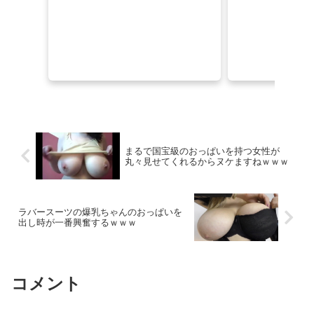
【エロ画像】茶髪くせ毛ショート貧乳小柄×鏡越し_AI_アニメエロ画像
美術部顧問「裸になりなさい」と女性にヌードデッサンの指導をして逮捕
俺、今からセックスなんだが中折れが怖い
【エロ画像】茶髪くせ毛ショート貧乳小柄×鏡越し_AI_アニメエロ画像
【素人】声を掛けたのは居酒屋でバイト中の美少女大学生このみさん。インタビューと称して連れ込んじゃいました
まるで国宝級のおっぱいを持つ女性が
丸々見せてくれるからヌケますねｗｗｗ
〖TXXX〗人妻コスプレ風俗嬢がお客のち●ぽでSEXするエロ動画がこちら
〖TXXX〗パイズリ余裕のJカップ爆乳JDのおっぱいに癒されるエロ動画がこちら
ラバースーツの爆乳ちゃんのおっぱいを
出し時が一番興奮するｗｗｗ
同窓会帰りに既婚チ〇ポつまみ食いする一般人みさき(27)
【個人撮影】天才的変態ポーズに超高評価の嵐♡マジで可愛い18歳JK美少女がオマンコ丸見せを裏垢SNSにヌード投稿！
コメント
【動画】サッカーの試合中の落雷で選手1人が死亡、12人が負傷した事故。