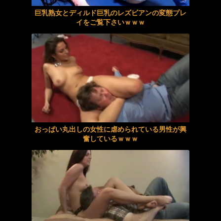
「春になったら、上京します。」雪国育ちの八重歯がめんこい女子大生 柏木雫 AV DEBUT
【画像】 避難所の女がHすぎるｗｗｗｗｗ
巨乳熟女とディルド巨乳のレズビアンの変態プレ
イをご覧下さいｗｗｗ
いつでも使えるオナホ後輩 小野坂ゆいか
＜盗撮＞ ブルマ女子校生限定体育倉庫オナニー 6 『FANZA』
訳アリ美少女の裏バイト。 8時間 02
＜素人＞ 承認欲求と性欲満点の裏垢界隈ハメ撮り総集編。声優志望やセフレ...
美麗熟女 しずかさん（仮）
『高画質』 年下にしか見えない家庭教師の鈴奈先生を子供扱いしたらプチお...
【巨乳】夫のために…公衆の面前で犯される人間オナホにされ羞恥イキを堪えるデカパイ若妻
ナイトクラブには露出狂が多いのかおっぱい出し過ぎですよねｗｗｗ
セーラーヒロイン同士のプロレスごっこ
【困惑】移民を過剰に問題視してる人ら一定数いるけどさ・・・・・・・・・
おっぱい丸出しの女性に虐められている男性が興
奮しているｗｗｗ
過去最高に興奮した妻のセフレ話・後編
美乳歯科助手の羽衣ユイちゃんが制服を脱いで大胆ヌードでパイパンのアソコのギリギリ隠しにチャレンジ！【羽衣ユイはレンタル彼女？ / 羽衣ユイ】
【画像】おっぱい専門家(おっぱいに詳しい人)来てくれ、この乳(推定Gカップ以上)は本物か？
【画像】ボーイッシュメスガキ、男湯に侵入してしまうｗｗｗｗｗｗｗｗｗｗ
興奮が止まらないマジでエロいシュチエーションがコチラ！ Vol.1079
かえで 3
スティックローターアナル見せオナニー 羽月乃蒼
寝取ラレンサ4 ワタシのオムファタル