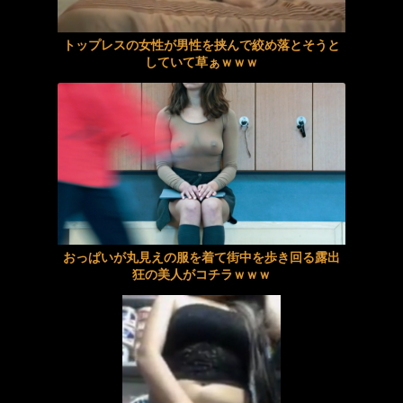
おま〇こ貸してくれる友人の娘たち モノ扱いセックスに憧れる姉妹に中出ししたら惚れられて困った
彼女の友達とエッチしてたら彼女に見つかり修羅場になるかと思ったら逆3Pに突入！ 前半
トップレスの女性が男性を挟んで絞め落とそうと
していて草ぁｗｗｗ
美魔女ママの乳首ビンっ！ビンっ！ボディコン誘惑 デカ乳バインバインッ…
【地震直後の熊本】外国人材受け入れさらに加速へ→掲示板「クマと共生する方がマシ」
【不倫】出会い系で会った男たちのことを吐き出す
【群馬・大泉町】高齢化する日系ブラジル人にNPO支援→掲示板「祖国に帰れ」の大合唱
ゴミ部屋に立ち退きを迫ったらキモおじが逆ギレ！ネチネチと性器をイジられてパンストから漏れ出すアクメ失禁させられ続けた不動産レディ 篠宮るい
【社会】相次ぐ家賃値上げ‼ 8万円が12万円「とても払えず」どうすれば・・・
三つ巴表彰式
SBI新生銀行 地銀20行超と連携へ
《エロ動画×素人･人妻》ロケ車に誘い込んだ素人妻をあの手この手でじっくり口説き落として最後は無許可で中出し
【話題】鈴木紗理奈、被災地・熊本への観光を呼びかけに注目が集まる
おっぱいが丸見えの服を着て街中を歩き回る露出
狂の美人がコチラｗｗｗ
『早乙女姉妹は漫画のためなら!?』というエッチすぎる乳首が出る漫画
女性「そうめん作るのは大変。簡単とか言ってる奴はエアプ」
【痴女】 「クラスの男子食べ尽くしちゃった！」 底なしの性欲 膣奥ガン...
「外国人労働者批判するやつ人手不足どうすんの！？」←これ
スティックローターアナル見せオナニー 望月つぼみ
好きな女の子から預かったHDDの中から、とんでもないモノを発見してしまった
ナチュラルハイ夏スペシャル 敏感（恥）巨尻羞恥2026 完全版 10人全員SEX 2枚組8時間
ニート歴20年で50歳のオッサンだけど彼女が出来た報告をしたい