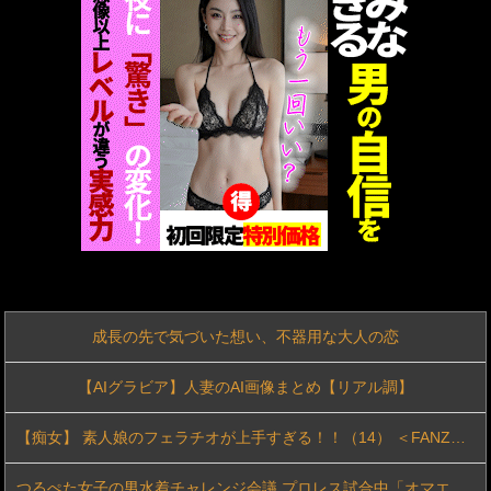
【画像】JKにフルボッキデカチン見せた時の反応集がこちらww
巨乳人妻温泉デート 日焼け跡がエロい肉食奥様 まい41歳
グラドル小森香乃の18歳になりたてピチピチ可愛すぎボディがたまらんち
【悲報】ラグビーの選手紹介、どうみても”アレ”…ｗｗ
【画像】沖縄で「ワクワクする自販機」見つかるwww
【動画】地上波でえっちな下乳が放送されてしまうwww
成長の先で気づいた想い、不器用な大人の恋
【画像】 隣で居眠りしてる女のお○ぱいが控えめに言ってデカいｗｗｗ
【AIグラビア】人妻のAI画像まとめ【リアル調】
黒ギャルヤンキーの女の子がドSなおじさんに肉便器にされていく物語 ｗｗｗ
【痴女】 素人娘のフェラチオが上手すぎる！！（14） ＜FANZA＞
授業参観日のクラスはざわめきと恐怖に包まれていた。夏の新たなる体格差ホラーエロをご堪能ください！
つるぺた女子の男水着チャレンジ会議 プロレス試合中「オマエ女だろ！」デカチンレスラーにバレてテンパって中出しさせちゃって…私どうかしてるぅぅ！
一ノ瀬瑠菜 最新グラビア水着画像 47枚⑩