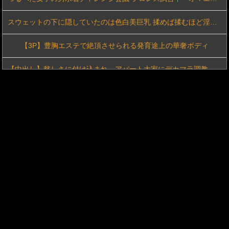
スウェットの下に隠していたのは色白美巨乳 揉めば揉むほど淫乱になっていく絶倫彼女と初めてのお泊りイチャイチャセックス 神喜ミア
素人企画でドMで巨乳の人妻がえちえちSEX！首絞め拷問の性奴隷プレーで連続イキ！人妻NTRセックス！
【3P】豊胸エステで絶頂させられる発育途上の華奢ボディ
素人企画で痴漢されたいぽっちゃり人妻がえちえちSEX！潮吹きハメ潮エロ連発！人妻NTRセックス！
【中出し】貧しさに付け込まれ…アパート大家にデカマラ調教され肉便器に堕ちる巨乳妻
グラドル×ピアニストの二刀流美女 音羽美奈のエッチボディがたまらんち
【フェラ】美形痴女がいやらしい淫語と性テクでM男チ●ポを責める中出しセクロス
24kg痩せてもムチムチ感健在の朝野ナツ(24)
藤森里穂 本中専属11タイトル コンプリート8時間BEST
白瀬由衣｜超絶かわいいフェイスに美肌垂涎級ドスケベボディが素晴らしいグラビアアイドルさん
プライベートプレイ VOL.89 尻爆投下3
【動画】名古屋栄で不良外人が警察官を突き飛ばす。逮捕しろやｗｗｗ
義母失格 －No Longer Family－
義兄嫁が自宅をサロンにして姪を毎日ウトメへ預ける生活に。数年後、そのツケが一気に回ってきて…
【巨乳】義父の淫乱的な責めにビクビク感じて性処理人形に堕ちる巨乳若妻
【画像】思春期女子「私のおま●こ見てください…」ﾊﾟｼｬｯ←これさぁwww
スティックローターアナル見せオナニー 谷あづさ
敏感に感じちゃう私の乳首を…… 日向由奈