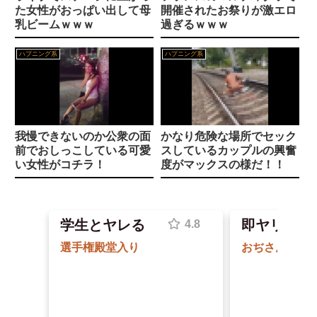
兄嫁「正月に帰るから、ゲームと、いいお肉と酒と、お風呂グッズの準備しとけよ」寝起きの私「知るかボケ」兄嫁「キィィィィー！！！！」私「あ…」
た女性がおっぱい出して母
開催されたお祭りが激エロ
乳ビームｗｗｗ
過ぎるｗｗｗ
プライベートプレイ VOL.89 尻爆投下3
【画像】 田中みな実(39) 妊娠中でも露出多めのドレス、これノーブラか？
ハプニング系
ハプニング系
【エロ板まとめ】『レジェンド』av女優のディナーデート付き撮影会75000円
【ガチ映像】 大学のヌードデッサンの授業で高額モデルに依頼したら○○○が凄すぎた動画、お前らの想像の20倍は凄い
美人淫乱妻の激イキファック4時間
【画像】 さすがにデカすぎるコスプレイヤーｗｗｗｗｗｗｗｗｗ
アニメ『僕は友達が少ない（はがない）』、15周年記念にエッチすぎる新規イラストが描かれる
我慢できないのか公衆の面
かなり危険な場所でセック
【悲報】 アメリカで今も続いてる近親相姦の一族がやばすぎる
前でおしっこしている可愛
スしているカップルの興奮
久和原せいら 画像502枚【ヌード】
Powered by livedoor 相互RSS
い女性がコチラ！
度がマックスの様だ！！
【エロ漫画】マチアプですっぽかされ隣にずっといたお姉さんも同じく待ちぼうけだったので飲みに行くことに【1話無料】
学生とヤレる
即ヤリママ
同窓会帰りに既婚チ〇ポつまみ食いする一般人みさき(27)
自慢の彼女を学生たちにお裾分け
【画像】おっぱい専門家(おっぱいに詳しい人)来てくれ、この乳(推定Gカップ以上)は本物か？