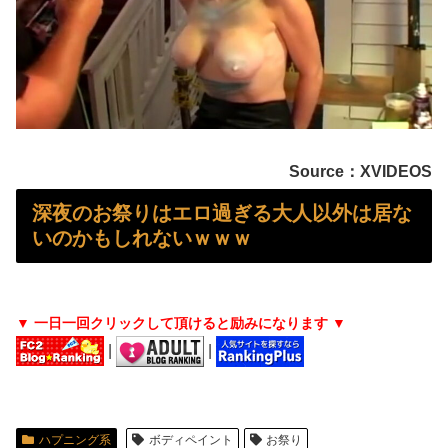
【画像】 ボーイッシュメスガキ、男湯に侵入してしまうｗｗｗｗｗｗｗｗｗｗ
俺「いただきます」パクッ 俺「う…」嫁「じゃ、私もいただきまーす」俺「やめろ！食べるな！お前！コロすつもりか！？」嫁「ひどい！」俺「だって...
【画像】 この∧∨女優さんで100万回抜いてるｗｗｗｗｗｗｗ
海外のナイトクラブのエ□さが酒池肉林でヤバすぎる話題にｗｗｗ
Source：XVIDEOS
姪にちoぽしゃぶらせたらこうなるｗｗｗ
深夜のお祭りはエロ過ぎる大人以外は居な
いのかもしれないｗｗｗ
【画像】 日産が社運をかけて発売するSUVｗｗｗｗｗｗｗ
【画像】 女絵師さん「ガチでこういう彼氏欲しくて息できん」→2000万view
▼ 一日一回クリックして頂けると励みになります ▼
【画像】 隣で居眠りしてる女のお○ぱいが控えめに言ってデカいｗｗｗ
|
|
義兄嫁が自宅をサロンにして姪を毎日ウトメへ預ける生活に。数年後、そのツケが一気に回ってきて…
【画像】 村重杏奈さん(30)のお胸がコチラｗｗｗｗｗｗｗｗｗｗｗｗ
ハプニング系
ボディペイント
お祭り