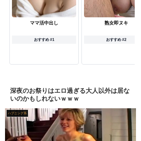
隣の家に２人組の泥棒が現れた。柱を登って２階から侵入しようとしている。真昼間から大胆な犯行だ！ → どうやら親子のようです…
ママ活中出し
熟女即ヌキ
【動画】 本物の銃の『弾道』がよく分かる動画まとめがコチラｗｗｗ！！
おすすめ #1
おすすめ #2
【話題】 河内長野市で警官が包丁男に発砲したシーンのモザ無し映像が公開される。
【閲覧注意】 世界一のアホ「地雷踏んでもさ！一瞬で足引けば問題なくね？ｗ」⇒ 実践した結果
【悲報】 女さん、事故（全治4ヶ月半・車は廃車）でぶつけられた相手と付き合ってしまうｗｗｗｗｗｗｗｗ
【食料品消費税減税】 政府が基本方針決定 来年4月から2年間1％に8月5日
深夜のお祭りはエロ過ぎる大人以外は居な
いのかもしれないｗｗｗ
【悲報】 おわり。
ハプニング系
【中国】 高さ288メートルのエレベーターで学校に通う雲南省の山地の子供たち 通学時間 3時間→30分に短縮
開脚させられマ○コ丸出し状態で、ク●ニされてる美女たち