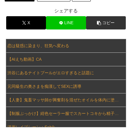
【流出】 清楚系女子大生、裏でこんなハードコアセ○クスしてたとか嘘だろ…（動画あり）
シェアする
Hカップの風俗嬢をオプションで動画撮影したらこうなるｗｗｗ
X
LINE
コピー
玉川徹氏、包丁男に発砲した警官の行動について「死刑にならない犯罪を警察官が死刑にしてしまった」
恋は疑惑に染まり、狂気へ変わる
【ONE PIECE】 空白の100年編の役者が揃う【世界の真実】
【AIえち動画】CA
ぽっちゃりデブの熟女を犯した重々しいハメ撮り画像
渋谷にあるナイトプールがエロすぎると話題に
旦那が仕事でやらかして、減給＆異動になった。旦那「会社辞めて来た」私「一体何をやらかしたの？」旦那「…」→結果…
元同級生の奥さまを痴漢してSEXに誘導
【速報】 NHKの性被害問題、性加害した番組出演者が衝撃告白！
【人妻】鬼畜マッサ師が興奮剤を混ぜたオイルを体内に塗り込み奥さんを犯す一部始終
この水着が初めての撮影のようですがマン筋がヤバいですねｗｗｗ
【制服ぶっかけ】紺色セーラー服でスカートコキから精子ぶっかけ
【画像】 コンビニ店員がパ○チラｗｗｗ
洋画レイプシーン：Sabik
「毎日、渋谷でデモが起きてる」と左派が心の拠り所にする動画、目撃者から総ツッコミを食らってしまっており……