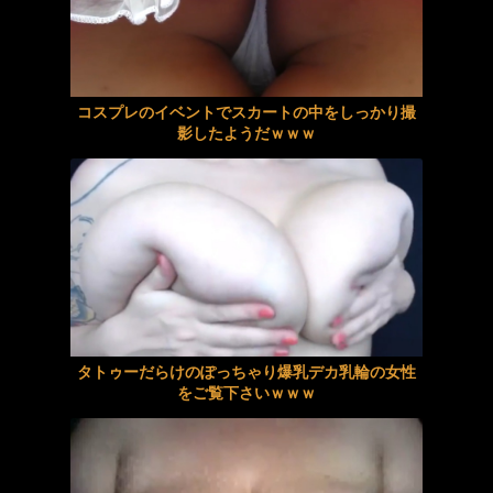
同じマンション男性と企てたＷ不倫計画
韓国のポルノ映画ですがガチでエロいのでご覧下さいｗｗｗ
興奮が止まらないマジでエロいシュチエーションがコチラ！ Vol.1084
【佐賀・基山】神社に不法残留のネパール人逮捕→掲示板「これもう神様だろ」
コスプレのイベントでスカートの中をしっかり撮
台本・演出・演技一切ナシ 本能の赴くまま、快楽に身をゆだねる1VS1 七海那美
被災地・熊本、泥酔者の通報が止まらず県警が異例のお願い
影したようだｗｗｗ
【Ｈな体験】デリの体験でドピュられまくってた彼女
都立病院に「生殖医療外来」開設 これって朗報か？
【星冬香】《エロ動画×熟女･寝取り》昔プロポーズしてくれた少年が娘の婚約者になり秘密の情事に溺れてしまう母親
【必見】大阪ミナミのベトナムビルのカラオケVIPルームでベトナム国籍8人が逮捕‼ その理由とは？
【画像】天野ちよのまんまるおっぱいｗｗｗｗｗｗｗｗｗｗｗｗｗｗ
【社会】若者の転勤、ある企業の『対応の仕方』に注目‼
【痴女】 近所の欲求不満な発情妻に勃起●を飲まされて、いきなりしゃぶら...
三好佑香 アクメ・オーガズム ー綺麗なお姉さんを究極に孕ますー 元・女子アナ三好佑香に「もうイッてるってばぁ」状態でエン
タトゥーだらけのぽっちゃり爆乳デカ乳輪の女性
元【画像】ジャンプの漫画家・西義之先生、エッチすぎる「八尺様」の新作エロ漫画を描く
北野未奈 レズビアン アナルガンギマリ！喉奥貫通！膣破壊！歪に溶け合う異常接近3穴レズ ゆうきすず
をご覧下さいｗｗｗ
興奮が止まらないマジでエロいシュチエーションがコチラ！ Vol.1083
桜みお フェラ 強靭な射精依存の暴走チ◯ポ達を手厚く受け入れ身体を張った全力健診サポートでトロけるような快感射精へ誘う現
【美谷朱音･美谷朱里】《エロ動画×お姉さん》結婚を急かす両親を騙すはずが可愛い同期女子の過激な誘惑に理性を失う僕
【動画】両方馬鹿（笑）ミニストップでトラックと衝突したドラレコが（ノ∇`）