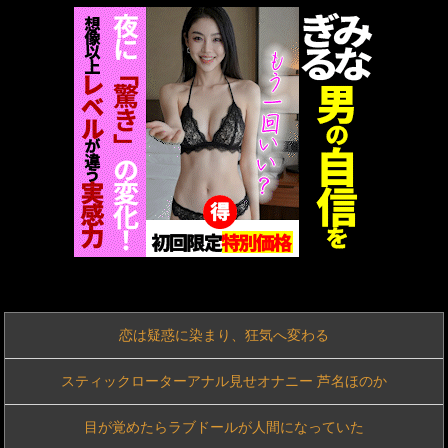
【動画】韓国美人まんさん、オナニーライブ配信がとてつもなく有用な件www
職場の人妻と不倫をして、ついに、、、
百合子「隣に座る貴女」【ミリマス】
○○女装子と女王様 PART3
【動画】福岡の電車、複数の駅で「チンポッ❤」というアナウンスが流れ大騒ぎwww
看護学校通ってる女友達に聞いたら実技実習があるらしい→こうなるwww
〖TXXX〗褐色肌の巨尻巨乳ギャルJKがオジサン相手にSEXするエロ動画がこちら
恋は疑惑に染まり、狂気へ変わる
〖TXXX〗ガード緩めのスレンダー美尻ギャルを部屋に連れ込んでSEXするエロ動画がこちら
スティックローターアナル見せオナニー 芦名ほのか
【脱衣麻雀】『スーパーリアル麻雀 Venus Returns』、発売日が8月27日に決定し新PVが公開！
目が覚めたらラブドールが人間になっていた
【スパロボ】インパクトやアルファ外伝くらいのバランス求む！！ → インパクトも最終的にはコアブースターで雑魚は一撃で倒せてたけどね