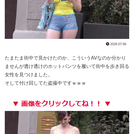
山田ゆり、AVデビュー＆乳首ヌードお●ぱいがエ□過ぎる！Madonna超大型新人、セッ●ス解禁！（エ□動画）
職場の人妻と不倫をして、ついに、、、
やっぱり肉が好き
今iPhone 17 Pro Max買うってあり？
2026.07.06
【櫻坂46】 日向坂46大田美月、この四期生らと交流がある模様
たまたま街中で見かけたのか、こういうAVなのか分かり
ませんが透け透けのホットパンツを履いて街中を歩き回る
【画像】 「ビールと水を交互に飲まないと倒れるグラス」発売
女性を見つけました。
そして付け回してた盗撮中ですｗｗｗ
【ネオポルテ】 実写配信中に金〇が映る大事故が発生!?
【悲報】 昭和、やばすぎる 昔は良かったって何だよ
【朗報】 爆胸の気象予報士さん、NHKから解き放たれる
【画像】 「マスク美人さん、また我々を欺く」←海外でも流行りだした結果がこちらw w w w w w w