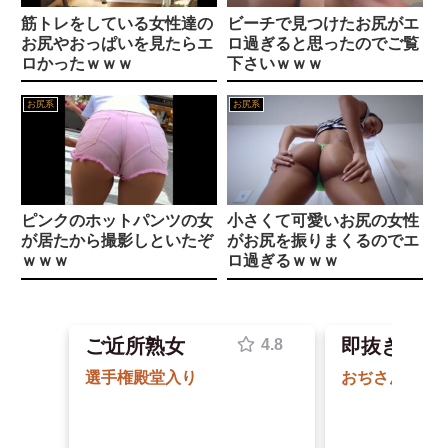
エネ夫に離婚を突きつけたら私の職場(法律事務所)に乗り込んできた 堂々と「離婚の法律相談です。母の薦めでこちらに参りました」と言っているが、...
筋トレをしている女性達の
ビーチで見つけたお尻がエ
無職転生実写版で見たい髙橋海人×出口夏希を徹底考察
お尻やおっぱいを見たらエ
ロ過ぎると思ったのでご覧
【画像】 こんなだらしない体型の女子が好きなやついる？
ロかったｗｗｗ
下さいｗｗｗ
ハニーブロンド〜さくら〜(ケンソウオガワ)｜FANZA同人
美人JDが彼氏のオ○ニー用に送った動画、勝手に晒されて学校中の”共有オカズ” にされる
お尻系
お尻系
リニア大阪延伸「工期示せない」 JR東海社長、名古屋開業後の早期着手を強調
【画像】 女子高生「え待って、パパが隣りの車両いる。。。」
この言葉は嘘だから気を付けて
【悲報】 元フジテレビ渡邊渚さん、『地獄』に逆戻りしてしまう・・・・・
【神乳】脱いだら凄いボーイッシュ女子、ボーイッシュがどうでも良くなる ”おっぱい” がこちらｗｗｗｗｗ
ピンクのホットパンツの女
小さくて可愛いお尻の女性
Powered by livedoor 相互RSS
が居たから撮影しといたぞ
がお尻を振りまくるのでエ
【エロ漫画】巨大胸の美少女と中出しフェラで癒される放課後の秘密―女子校生の誘惑に乗る俺ｗ
ｗｗｗ
ロ過ぎるｗｗｗ
【ｼｺ画像】エ口い陽キャ女さん、自らのムホホなお乳を見せびらかしてしまうｗｗｗｗｗｗｗｗｗｗｗ
ご近所熟女
即抜きSEX
口に出した精子をお掃除フェラをしながら、満足そうに飲んでいる。
海外「新キャラもヤバいｗ」ヤニねこ第6話の海外反応
ち○ぽ借りにきてマ○コで返すメンヘラペット