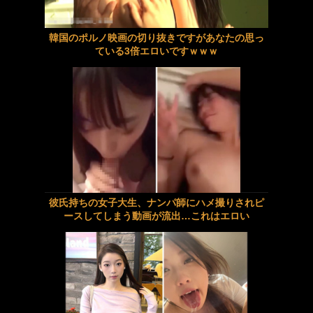
【痴女】 彼女はデカ尻ブルマ優等生 自らの女体でブルマ授業をする美少女...
《ギャル》 待合室でソソる看護師の立て膝パンチラ！白パンストの下にハッ...
スティックローターアナル見せオナニー 有星あおり
＜JK＞ 現役学生ナンパ成功case.24 ゆいちゃん/かなうちゃん/...
韓国のポルノ映画の切り抜きですがあなたの思っ
ている3倍エロいですｗｗｗ
大人の世界を学習させて解らせた ／ さぎり
『高画質』 絶対に笑ってはいけない即ズボピストン中出しイカセ24時！ ...
強靭な射精依存の暴走チ●ポ達を手厚く受け入れ身体を張った全力健診サポートでトロけるような快感射精へ誘う現役看護師 桜みお
乙アリス おしっこガマンデートで最高エロボディな早漏巨乳ギャルちゃんをガン突きナマ中出しピストンでイカせまくっちゃうスプラッシュFUCK〜
新田妃奈 甘美な誘惑
対阪神戦に異常に打つダルベックみたいな奴ってなんでなん？
出前泥棒への報復制裁～監禁ドS責めで快楽に堕ちた敏感お漏らしアクメ女～ 藤田ゆず
子どもが中学受験してる知り合い、たくさん受けさせてるけど合格したの通えない距離の学校だけらしい
【人妻】中年オヤジのねっとりプレイに堕ちていく若妻
【動画】ロシアの空挺兵、パラシュートが開かずに墜落してしまう。
彼氏持ちの女子大生、ナンパ師にハメ撮りされピ
ースしてしまう動画が流出…これはエロい
五日市芽依BEST 9作品7時間
《盗撮動画》激カワギャルJeKのおしっこを盗撮するつもりがオナニー開始→思い切り脚ピンアクメしてたんだがｗ
スティックローターアナル見せオナニー 有村のぞみ
羽田空港さん、サテライトをどんどん拡張してしまい保安検査場から徒歩1キロ（徒歩15分）の搭乗口を作ってしまうwwwwwwwwww
ノーモザイク連続絶頂アナル見せオナニー 柊木楓
【Kindle】GANTZ全37巻が3700円で買えるセールが開催