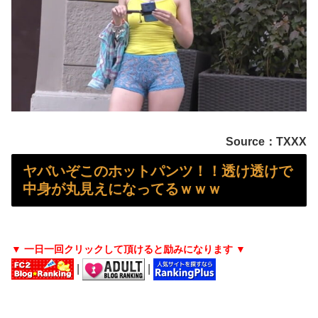
【シコ画像】 ドスケベJKさん、何故か自らのパンツを見せつけてしまうｗｗｗｗｗｗｗｗｗｗｗ
姉「下着に違和感がある！イタズラしたでしょ！？」俺「してないよ」←姉が寝ている間にイタズラしたと勘違いされているのだが・・・
【画像】 吉岡里帆さん、アドリブで相手役俳優の手を取りお●ぱいに押し当ててしまう！
ワンコかと思ったらネコ!? 脳が完全にバグるｗ
Source：TXXX
【動画】 移民ベトナム女達の宅飲み、レベチｗｗｗｗｗｗｗｗｗｗｗｗｗｗｗｗｗｗｗｗｗｗｗｗ
ヤバいぞこのホットパンツ！！透け透けで
【悲報】 玉川徹さん、警官の発泡での包丁男死亡に「絶対に死刑にならない罪なのに警察が死刑にした！」 → 元警官のマジレスがコチラ → ………
中身が丸見えになってるｗｗｗ
【画像】 ワイ「ミルク出たね」美少女「出たね、じゃねえ」
【画像】 最近のスク水、お股のところがエチエチすぎるｗｗｗ
▼ 一日一回クリックして頂けると励みになります ▼
|
|
【人工障がい者】 甥(28)「両親が亡くなったんで僕のこと引き取ってほしいんですけど！」なんでいい年したヒキニートを引き取らなきゃいけないんだ...
【驚愕】 55歳・大久保佳代子“現在の性欲”について衝撃告白「休みの日とかそうだね、だいたい…」