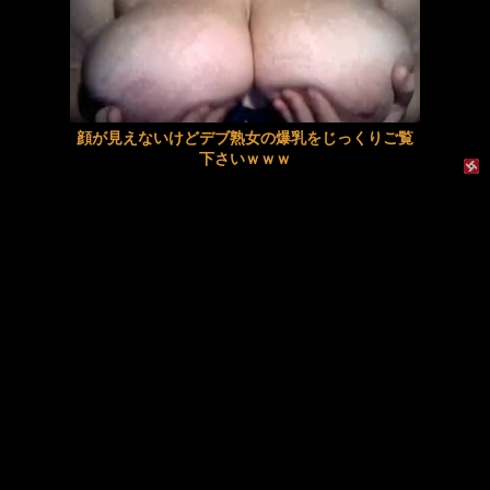
2026年新春！超お得な福袋！お持ち帰り特選初売りBEST…
【動画】サーフィンでチューブライディング、チューブの中からの映像が凄い
彼女のいない友達にあげたエッチなお年玉
【動画】階段をローラーブレードで滑り降りる女性
顔が見えないけどデブ熟女の爆乳をじっくりご覧
絵恋空 画像455枚【ヌード】
エロいJKとカワイイお部屋でエッチしちゃいます
下さいｗｗｗ
【レイプ】近所の漁師２人に襲われた結婚間近の姉
【JK×彼氏】清楚系巨乳女子校生がホテルでお泊りデートし朝勃ちチンポをパイズリから生挿入で激しくモーニングSEX!
【動画】お前らが住んでる漫喫でこんなキツマンとエンカウントしたらｗｗｗｗｗｗｗｗｗｗｗｗ
【人妻×NTR】隣人に告白されたスタイル抜群の巨乳妻が家庭を捨て禁断の不倫で激しくイキ乱れる
【鈴野はなび】やわやわなお乳を震わせる美人ちゃんが、先生から受ける卑猥なマッサージ。くるくると、ビキニの上で指を動かされると、ついエッチな声が漏れてしまいます。そして、ビクンと小さな痙攣が、乙女の体に訪れるのです。
セクシー過ぎる下着で屋外で撮影中のモデルがエロ過ぎるｗｗｗ
【愛弓りょう】《エロ動画×お姉さん･レイプ》絶望の檻の中で行われる非情な尋問と過酷な運命に翻弄される女たちの地獄絵図ｗ
【叔母×甥】美熟女叔母と二人きりの温泉旅行で混浴中にパイズリや激しいバックで孕ませ中出しする
わざわざ東京までハメられに来た地方のＭ女ナース
東大教授「今は織田信長は天才ではなく凡人だったという説が強いがそれは違うと思う」
【FC2動画】人妻を収めた個人撮影動画
激しく揺れる小さな胸が愛おしくてたまらない