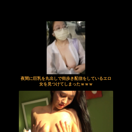
【不倫】継母との夫婦のような生活
寝取られ奥さん10人！Part.2
大乱交 スプラッシュビッチーズ
【エロ画像】【無修正】美人格闘家、軽量クリアできず裸で乳首丸出しになる動画がネット上に流出してしまう…
ノーモザイク連続絶頂アナル見せオナニー 冨安れおな
絵師グラドル・百合川サシャのエロ漫画より優れた体 part5
【フェラ】いつでもヌイてくれる女神マネージャーに骨ヌキにされる
【画像】褐色ボーイッシュさん、エッチなカラダを公開www
現役学生ナンパ成功case.24 ゆいちゃん/かなうちゃん/りのちゃん
エロ過ぎる絶頂に思わず肉棒挿入本生セックス！友達同士のシロウト女の子大生徒たちマジミラ便乗車して素股に挑戦！
夜間に巨乳を丸出しで街歩き配信をしているエロ
激ピス→中出し→放心状態が永遠ループ！セミの抜け殻のように放心状態になっている女体を眺め…休む間もなく新たな女体に激ピス連打240分BEST！
麻縄が身体に食い込み痛みが快感へと変わる淫乱エロ人妻！美熟女が胸中に秘めた願望…4年と言う月日を経て緊縛に身を沈める！
女を見つけてしまったｗｗｗ
【顔射】温泉旅館で一日中愛人と楽しむ濃厚大人の関係
【夏川うみ】《エロ動画×人妻･温泉旅行》愛する妻に隠れて義母と訪れた温泉旅行で理性を失い中出しを繰り返した禁断の二日間
【脱衣麻雀】『スーパーリアル麻雀 Venus Returns』、発売日が8月27日に決定し新PVが公開！
【痴女】 甘サド完全主観SEX 【全身つば汁ヌルヌルのベロ舐め奉仕】脳...
《エロ動画×素人･お姉さん》都内でナンパした二十歳の素人お姉さんをホテルへ誘い出し濃厚な大人の時間を過ごして顔に射精ｗ
「こうやって優しくシコシコしてあげるから！」「ヤバい？出るんじゃない？」「ちょっとダメだって！」真面目な勉強会がエッチなおちん○ん勉強会に！2