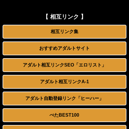
【不倫】何でもしてくれるバツイチ熟女
【ＳＭ・調教】出会い系でエッチした最高のドＭ女
『動画』女さんにビデオ通話でま〇こを凸してもらった僕、←この量はえぐい..
日本政府の突然のビザ厳格化に中国人から批判殺到。「もう鎖国しろ」「あきれてモノ言えない」
【 相互リンク 】
【個人撮影】初めて本物のチ●ポを見たボーイッシュ女子さん、興味が止まらないｗｗ
松居一代 画像36枚【ヌード】
相互リンク集
10代美少女の ”初めての女性器脱毛” 動画、エロすぎて1000万再生される・・・
お腹に大量 「スプラッシュ」ｗｗｗｗｗ
おすすめアダルトサイト
興奮が止まらないマジでエロいシュチエーションがコチラ！ Vol.1082
今井春花アナ 巨乳で胸のボタンが弾けそう！！
アダルト相互リンクSEO「エロリスト」
双子姉妹の共鳴
Lカップ女優の木村愛心がベッドで寝転ぶと凄い
【VR】萌えボイスASMRで人気の激カワ声優がチ○ポでアヘ顔オホ声ケモ声絶叫「ん゛っっ…
冨田有紀アナ 横乳くっきり、うっすらと透ける！！
アダルト相互リンクA-1
【スワッピング】仕事で鬱になった妻を連れて行った湯治場で
パートBBAに襲われたんだがｗｗｗｗｗｗ
アダルト自動登録リンク「ヒーハー」
「マウントセレブ金田さん」のニャロメロン、エッチすぎる『PSO2es』の公式マンガを描く
【AIイラスト】メイド服を着た女の子のAIエロ画像まとめ【アニメ調】 Part 7
ぺたBEST100
【個人撮影】彼氏が遠距離で会えなくて…という実家のパン屋で働く看板娘とのハメ撮り映像
【AIイラスト】チャイナドレスを着た女の子のAI画像まとめ【アニメ調】 Part 2