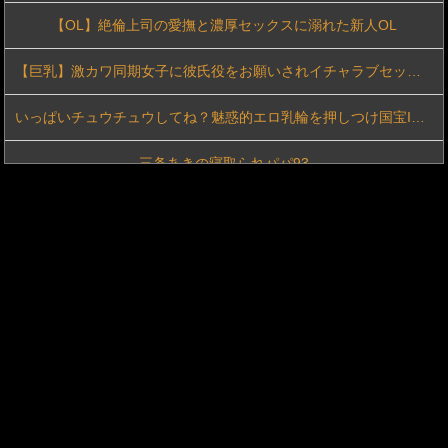
【OL】絶倫上司の愛撫と濃厚セックスに溺れた新人OL
【動画】高速道路を走行中の車からリアガラスが飛んでくる事故(ﾟoﾟ)
【巨乳】激カワ同期女子に彼氏役をお願いされイチャラブセックス
【エロ画像】【性行為】体はエッロいけど顔はブッサイクな女の子の末路・・・
いっぱいチュウチュウしてね？魅惑的エロ乳輪を押しつけ国宝Iカップ授乳手コキを施してくれるチソポ大好き女神のトリートメントエッチ。 彩月七緒
グラビア界のラスボスと言われる豊島心桜クン(22) part3
三条あきの寝取られパパ93
【動画】昔のドラマのレ●プシーン、リアルすぎて今見ると完全にアウト
【AIリマスター】人妻監禁レズ調教 友田真希
【衝撃】NHK番組出演者Xさん、性加害で特定なら降板ドミノ・・・・・・・・・
イカセゲーム2 大嫌いな男たちにイカされ狂わされた巨乳彼女。 美園和花 由良かな 中丸未来 松丸香澄 柊もみじ
田中みな実、妊婦でもオシャレ優先！ヒールでこけたらどうすんのｗ
ＰＣの復元から蘇った隣の若夫婦のハメ撮り動画
【動画】中国の電動バイクが発火炎上
【OL】一人になるのが嫌なので後輩君を誘惑してセックス
【鬼滅の刃】色欲の鬼に対抗するためにエロ特訓を受ける胡蝶しのぶ…！クールなしのぶが快楽に抗えず翻弄されちゃう…
興奮が止まらないマジでエロいシュチエーションがコチラ！ Vol.1085
【動画】長濱ねるさん、乳放り出してシコらせにきてしまうｗｗｗ
緩みっぱなしの下半身！媚薬効果で驚愕潮噴射！アクメ潮吹きゲリラ豪雨状態！ 阿部乃みく
ワイ人事、意識高い系女子落として顔採用しまくったらこうなるwww