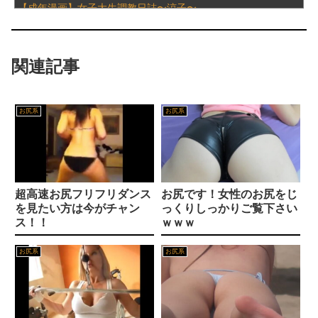
【成年漫画】女子大生調教日誌〜涼子〜
【画像】 Netflix版『リボンの騎士』、とんでもない事になるｗｗｗｗｗ
絵恋空 画像455枚【ヌード】
関連記事
ワイ「セ○クスしよｗｗｗｗ」女友達「ヤってもいいけど……」→○起チ○ポを擦りつけまくった結果ｗｗｗｗｗｗｗｗ
ちとせよしのさん(26)の限界突破のドスケベ尻 part2
【画像】 北海道、推定300kgのヒグマ登場ｗｗｗｗｗｗｗｗｗｗｗｗｗｗｗｗｗｗｗｗ
『動画』女さんにビデオ通話でま〇こを凸してもらった僕、←この量はえぐい..
お尻系
お尻系
【画像】 7人のビキニ女子をタイプ別に並べてみた結果ｗｗｗｗｗｗ
【画像】天野ちよのまんまるおっぱいｗｗｗｗｗｗｗｗｗｗｗｗｗｗ
顔は50点ぐらいだけれどお○ぱいが2万点の女性が見つかるｗｗｗ
【素人】幼い印象のさくらさん 年齢:24歳 職業:マーケティング部署【泥●・同僚・終電後・NTR・上司】
超高速お尻フリフリダンス
お尻です！女性のお尻をじ
【画像】 日テレ女子アナさん、とんでもないグラビアを披露した結果・・・
【不倫】冷凍倉庫の中で食べた彼の熱いフランクフルト
を見たい方は今がチャン
っくりしっかりご覧下さい
ス！！
ｗｗｗ
【悲報】 熊本県知事、報道陣土足取材にマジギレ「遺族や被災者から強い不満でてる！」 → 記者「例えば？」 → 知事、怒り通り越して呆れてしまう ………
【画像】パンツの線が透けまくってるOLの尻が工ロすぎるｗｗｗｗｗｗｗｗｗ
お尻系
お尻系
【画像】 「パンツを見せるためだけのアニメ」あったでしょｗｗｗｗｗ
刺青の入ったAI美女のヌード画像 part5
【動画】 女子大生さん、教室でマ○毛チェックしてしまい流出ｗｗｗｗｗｗｗｗｗｗｗｗｗｗｗｗｗｗ
【イベント】KPF2026にLiella!声優が3人も出演！！【ラブライブ！スーパースター!!】