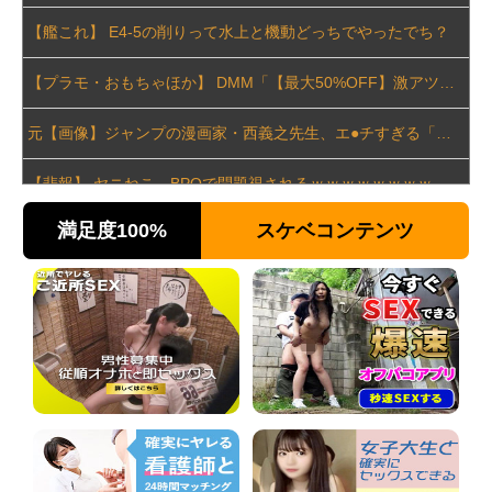
【艦これ】 E4-5の削りって水上と機動どっちでやったでち？
【プラモ・おもちゃほか】 DMM「【最大50%OFF】激アツ！おもちゃ・ホビー夏セール」【本日開催】
元【画像】ジャンプの漫画家・西義之先生、エ●チすぎる「八尺様」の新作エ□漫画を描く
【悲報】 ヤニねこ、BPOで問題視されるｗｗｗｗｗｗｗｗｗｗｗｗｗ
満足度100%
スケベコンテンツ
【速報】 中露の武装軍艦4隻が日本一周『いつでも国家沈没させられるぞ』
中国企業Zbtlink製のルーター20機種にバックドア… 外部から完全制御のおそれ
中国「台風接近！」台風13号「三峡直撃予測」中国「上流大洪水！（三峡上流」中国都市「8/5の映像（動画」三峡ダム「緊急放流（決壊危機」中国「下流大水害（震え声」→
【株式投資】 韓国で「真夏の世の夢」崩壊、若者中心に多くの人が「人生オワタ」―中国メディア
広末涼子が活動再開 病名公表を決意させた、次男からの言葉明かす
【動画】 高速道路を走行中の車からリアガラスが飛んでくる事故(゜o゜)