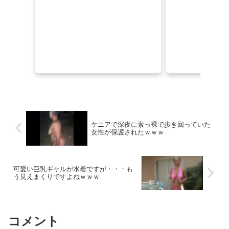
いっぱいチュウチュウしてね？魅惑的エロ乳輪を押しつけ国宝Iカップ授乳手コキを施してくれるチソポ大好き女神のトリートメントエッチ。 彩月七緒
三条あきの寝取られパパ93
お尻の穴は見ちゃいけなかったよね
【エロ漫画】姉ちゃんの友達はいつも気さくに絡んでくるが今日は距離も近くてめっちゃ体を触ってくる
【脱衣麻雀】『スーパーリアル麻雀 Venus Returns』、発売日が8月27日に決定し新PVが公開！
ケニアで深夜に素っ裸で歩き回っていた
女性が保護されたｗｗｗ
【画像】ムチムチお姉さん「ポケモンよりもあたしをみて〜ん♥」
【エロ画像】紫髪くせ毛ショート貧乳×足コキ_AI_アニメエロ画像
可愛い巨乳ギャルが水着ですが・・・も
う見えまくりですよねｗｗｗ
岡田紗佳の最新役満ボディがめちゃくちゃ抜けるｗｗｗｗｗ
岡田紗佳の最新役満ボディがめちゃくちゃ抜けるｗｗｗｗｗ
コメント