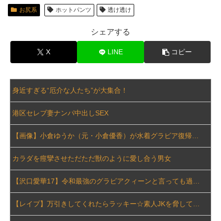
お尻系
ホットパンツ
透け透け
韓国のポルノ映画ですがガチでエ□いのでご覧下さいｗｗｗ
シェアする
【悲報】 風俗嬢と旅行に行った結果ｗｗｗｗｗｗｗｗｗｗｗｗｗｗ
X
LINE
コピー
【正論】 ナイナイ岡村に世の夫たちが『大共感』してしまうｗｗｗｗｗｗｗｗ
【画像あり】 リーンの翼とかいう物語のエンディングが富野作品の中でも屈指の美しさを誇る作品
身近すぎる“厄介な人たち”が大集合！
【画像】 街中のOLさん、透けたTバックのパン線がどちゃシコすぎるｗｗｗ
港区セレブ妻ナンパ中出しSEX
家族が車停める所は石畳でそこには２台家族の車停めてたんだけど、中庭の芝生上に知らない車が4台停まっていた 父が運転手捕まえ「芝生を弁償して...
【画像】小倉ゆうか（元・小倉優香）が水着グラビア復帰ｗｗｗｗｗ
【画像】 めるる、ヒルナンデス見せたデカケツがそそる
カラダを痙攣させただただ獣のように愛し合う男女
盗撮魔「大学一の美女のトイレ盗撮してたらマ○コから精●出てきたんだが…」（動画あり）
【沢口愛華17】令和最強のグラビアクィーンと言っても過言ではない素晴らしいおっぱいに目が奪われる水着グラビア画像⑬
SHEINのブラのレビューで画像有りのフィルタ使うと素人のお○ぱい見放題ｗｗｗｗｗｗｗ
【レイプ】万引きしてくれたらラッキー☆素人JKを脅して中出しレイプを隠し撮り！
芸能界を引退した爆乳女、なぜか今もSNSでお◯ぱい画像を投稿！