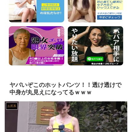
【ニューヨーク】夫の股間を触る女にブチギレる妻
【動画】 音がカッコ良すぎるｗ！！でっかい「三角定規」のブーメラン！！
【マジで閲覧注意】 彼女がずっとエアコンを見上げていた。どうしたの？つけた方がいい？ → その時はまだ、本当の理由を知りませんでした…
美人JDが彼氏のオ○ニー用に送った動画、勝手に晒されて学校中の”共有オカズ” にされる
ちとせよしのさん(26)の限界突破のドスケベ尻 part2
葬送のフリーレン フェルンを脱がしていくエ□クリッカーゲーム 一級魔法使い、簡単に催眠術にかかる。
ヤバいぞこのホットパンツ！！透け透けで
中身が丸見えになってるｗｗｗ
生意気バレー部メスガキを生ハメでわからせる♥️????♥️????♥️
お尻系
【動画】 じゅぼぼぼ！え！これが芸能人のフ●ラだ、綺麗な顔とお口でこんなことしているだ 笑
【画像】 JKさん、日本最大級の”水かけ祭り”フェスでおっ〇ぱい丸見え！大量ぶっかけハプニングｗｗｗ