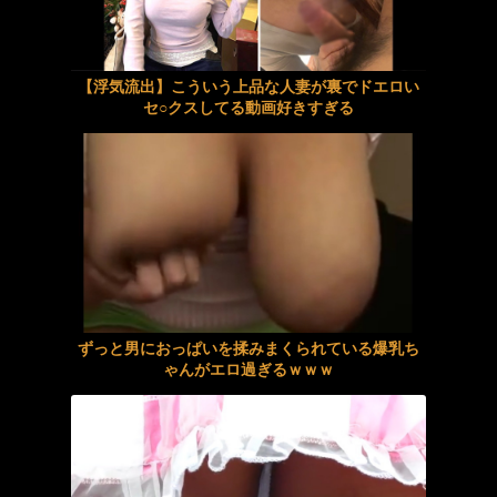
【VR】娘とは、しばらく会話してません。でもセックスはさせてくれます。チンコ挿入しても無関心、無反応。俺は腰を振って勝手に娘に中出しするだけ。 望月つぼみ
妻の家計簿が原因で離婚したい
ハメ撮りプライベート フェロモン美尻 わたしスケベなの 高嶋和
人生に疲れたから台湾を一周してきた
【浮気流出】こういう上品な人妻が裏でドエロい
セ○クスしてる動画好きすぎる
生徒の巨乳に理性を失った僕は放課後ラブホで何度も何度も陽菜と中出しセックスしてしまった…
女性差別的な後輩に上司が注意した。すると「僕はユウナン（優男）だから誰にでも平等です」と言い出して…
【夏川うみ】《エロ動画×人妻･温泉旅行》愛する妻に隠れて義母と訪れた温泉旅行で理性を失い中出しを繰り返した禁断の二日間
お尻です！女性のお尻をじっくりしっかりご覧下さいｗｗｗ
【痴女】 甘サド完全主観SEX 【全身つば汁ヌルヌルのベロ舐め奉仕】脳...
絵恋空 画像455枚【ヌード】
親戚の生意気な美少年を預かったら実は美少女だった件。『おじさん、そっちの趣味なの？』と煽られ続けた4日間、最後はわからせSEXで同棲確定 倉本すみれ
柏木こなつ 巨乳 の凄テクを我慢できれば生★中出しSEX！
怖い女にはくれぐれもご用心 ／ アオイ、ほの
【夏川うみ】《エロ動画×人妻･温泉旅行》愛する妻に隠れて義母と訪れた温泉旅行で理性を失い中出しを繰り返した禁断の二日間
ずっと男におっぱいを揉みまくられている爆乳ち
ゃんがエロ過ぎるｗｗｗ
不倫旅行したけど中出しセックスしたので心配です
美乳歯科助手の羽衣ユイちゃんが制服を脱いで大胆ヌードでパイパンのアソコのギリギリ隠しにチャレンジ！【羽衣ユイはレンタル彼女？ / 羽衣ユイ】
裏垢がバレた女部員は俺たちの肉便器 ザーメンで水着が汚れまくるレ●プ輪● 集団21発ベタベタ精液汚辱 柏木こなつ
絵恋空 画像455枚【ヌード】
ハメ撮りプライベート アヘ顔とオホ声の破壊力 やっぱりいいね！【ののか】嬢 有加里ののか
【画像】デカ乳女子アナさん、地上波でピチピチの制服姿を披露してしまうｗｗｗｗｗｗ