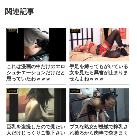
泉ももか 画像279枚【ヌード】
関連記事
【動画】 ガチ勢同士のボンバーマン、凄いｗｗｗｗｗｗｗｗｗｗｗｗ
【画像あり】エロゲセーブすんの忘れててやりなおしになってる
【画像】 温泉で女の体に張り付くバスタオルがエチエチｗｗｗｗｗ
FANZAが夏のAV50％OFFセールを開催 part4
変態系
変態系
トメ「この子は義実家の顔じゃない！嫁が義妹旦那とフリンしたのよ！」私「DNA鑑定します？」義妹旦那「もちろんです」→結果…
【素人】野球部の後輩・ゆのちゃんに熱血指導！僕の股間にド直球を投げ込む野球部の後輩美少女と青春SEX
【閲覧注意】 昔のドラマのレ.●プシーン、今見るとアウトすぎる！
絵恋空 画像455枚【ヌード】
これは漫画の中だけのエロ
手足を縛ってもがいている
【神乳】 脱いだら凄いボーイッシュ女子、ボーイッシュがどうでも良くなる ”お○ぱい” がこちらｗｗｗｗｗ
恋渕ももながアイドル転生！オリ曲を歌って生中セックス！『ウチの担当アイドルがエロすぎて困る』AV×漫画×オリジナル楽曲
シュチエーションだけだと
女を見たら興奮が止まりま
思っていたわｗｗｗ
せんよねｗｗｗ
同僚の美人に土下座して必死に頼んだらこうなるｗｗｗ
【画像】天野ちよのまんまるおっぱいｗｗｗｗｗｗｗｗｗｗｗｗｗｗ
変態系
変態系
【大阪】 マスコミ「警察官が発砲し“刃物男”死亡！」 → ネットで拡散された現場の無修正動画で衝撃の真相が発覚 → ………
【エロ漫画】父親が再婚してできた義姉に妙に気に入られてある出来事がきっかけで一線を越えてセフレのような関係になったんだけど、そのことが母親にバレて怒られるかと思ったら…
【悲報】 ヤニねこ、BPOで問題視されるｗｗｗｗｗｗｗｗｗｗｗｗｗ
【画像】JK坂倉花ちゃんに馬鹿にされたい【ラブライブ！】
【シコ画像】 ドスケベJKさん、何故か自らのパンツを見せつけてしまうｗｗｗｗｗｗｗｗｗｗｗ
巨乳を盗撮したので見たい
ブスな熟女が機械で搾乳さ
軽自動車に“軽油”を入れちゃ絶対ダメ～！ セルフスタンドで後を絶たない「誤給油トラブル」！
人だけじっくりご覧下さい
れ後ろから肉棒で突きまく