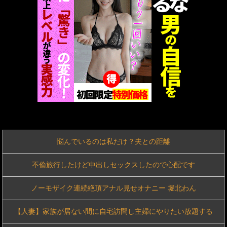
FANZAが夏のAV50％OFFセールを開催 part4
【艦これ】夏コミアイテム群をカドストでお届け！
【動画】ショートスリーパー「寝たほうがいいよ」の一言にブチギレ・・・
海外「日本の住宅街にこんなレ●プ魔が潜んでるとかマジかよ…さすがHENTAIの国…」
【画像】「レイプ描写」がある少女漫画
柏木こなつの凄テクを我慢できれば生★中出しSEX！
悩んでいるのは私だけ？夫との距離
緊○未経験の素人女を縛ってイカせたらどうなるか？
不倫旅行したけど中出しセックスしたので心配です
【動画】エスカレーターに巻き込まれるJKwwwx
ノーモザイク連続絶頂アナル見せオナニー 堀北わん
【色白美少女降臨】おしとやかな見た目しといて脱いだ後はスイッチオン！！？しっかり激しいプレイが好きな最高の女の子でした。 マジ軟派、初撮。 2280
【人妻】家族が居ない間に自宅訪問し主婦にやりたい放題する
瀬戸環奈さんのガラス押し付けおっぱいがメチャシコ part2