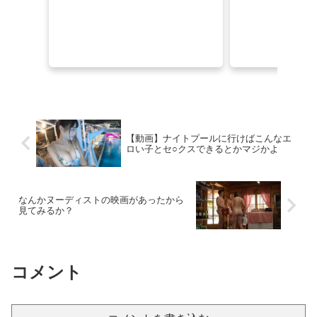
【個人撮影】 巨根2人と３Pしました♡『寝取られ公開セックス！巨根男2人と3P生ハメセックス！』
【画像】声優の佐倉綾音(32)さん、アタシコに全力で振り切ってしまうｗｗｗｗｗｗ
【画像】橋本環奈の上位互換な美少女は発見されるｗｗｗｗｗｗｗ
恋渕ももながアイドル転生！オリ曲を歌って生中セックス！『ウチの担当アイドルがエロすぎて困る』AV×漫画×オリジナル楽曲
【エロ画像】紫髪くせ毛ショート貧乳×足コキ_AI_アニメエロ画像
【動画】ナイトプールに行けばこんなエ
ロい子とセ○クスできるとかマジかよ
『動画』女さんにビデオ通話でま〇こを凸してもらった僕、←この量はえぐい..
なんかヌーディストの映画があったから
甥(小学生)と義兄は 「カブトムシとりに行くから明日早起きだな！」 と二人でウキウキしていた。
見てみるか？
【素人SNS】ガリガリ体形の18歳童顔娘が裏垢で肉便器感が尋常でない自撮りオナニーを公開！
【個人撮影】 巨根2人と３Pしました♡『寝取られ公開セックス！巨根男2人と3P生ハメセックス！』
コメント
興奮が止まらないマジでエロいシュチエーションがコチラ！ Vol.1086