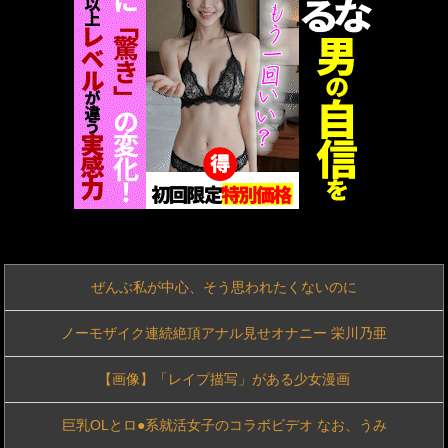
テラトンQカップ初めて尽くしのめちゃイキ大絶頂4本番 Himari Post7
【画像】杉原杏璃とかいうエチエチ投資家
【動画】熊本地震が起きたその瞬間、八代市の「熊本総合病院」の手術室の様子…
中国企業Zbtlink製ルーター20機種にバックドア、外部から完全制御のおそれ！
デリヘルでオキニに毎回チップ10000渡してる→こうなるwww
【動画】高須幹弥先生にキレるショートスリーパー・堀大輔氏が怖いと話題にwww
ぜんぶ私が中心、そう思われたくないのに
美熟女看護師｜真夜中のナースコール…痩せ美熟女看護師のおねだり凄テクフェラ♡白パンスト脱がしベトベトメス穴ねっとりクンニ♪
ノーモザイク連続絶頂アナル見せオナニー 栄川乃亜
美熟女ナース｜痩せ極上に感度良い看護師が白パンスト片足残しでとろける完熟メス穴クンニ♡膣奥エグラれ悶え狂う顔がエロ過ぎ！
【画像】「レイプ描写」がある少女漫画
【動画】自動ドアの仕組みを理解した富山のツバメが賢い。
巨乳OLとロ●系就活女子のコラボビデオ なお、うみ
【色白美少女降臨】おしとやかな見た目しといて脱いだ後はスイッチオン！！？しっかり激しいプレイが好きな最高の女の子でした。 マジ軟派、初撮。 2280