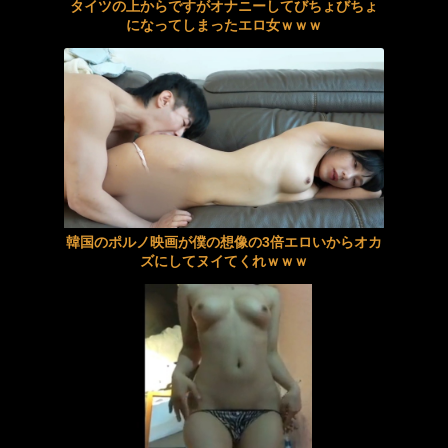
【ぶっかけ】透明感抜群の制服童顔との濃密プレイ
タイツの上からですがオナニーしてびちょびちょ
【衝撃】NHK番組出演者Xさん、性加害で特定なら降板ドミノ・・・・・・・・・
になってしまったエロ女ｗｗｗ
アナルガンギマリ！喉奥貫通！膣破壊！歪に溶け合う異常接近3穴レズ 北野未奈 ゆうきすず
【夏川うみ】《エロ動画×人妻･温泉旅行》愛する妻に隠れて義母と訪れた温泉旅行で理性を失い中出しを繰り返した禁断の二日間
若い男が大好きな独身熟女が沼る息子代行サービス 2
【痴女】 甘サド完全主観SEX 【全身つば汁ヌルヌルのベロ舐め奉仕】脳...
柊かな、壊れる。凄テクSM女王様の絶え間ない寸止めでペニクリ馬鹿になるまで焦らされまくる禁欲美少女ニューハーフ 花宮きょうこ
《ギャル》 待合室でソソる看護師の立て膝パンチラ！白パンストの下にハッ...
【AIリマスター】ボクらのダッチワイフ先生 風間ゆみ
『高画質』 絶対に笑ってはいけない即ズボピストン中出しイカセ24時！ ...
【お姉さん】モデル級美人が規格外の黒人デカマラで奥まで擦られ絶叫イキ
韓国のポルノ映画が僕の想像の3倍エロいからオカ
【BL】SPUNKY GOBLIN❺
ズにしてヌイてくれｗｗｗ
【美咲かんな】《エロ動画×ナース･痴女》患者を思い通りに弄び快楽の底なし沼へと堕とす変態ナース
絵恋空 画像455枚【ヌード】
【画像】『ファイアーエムブレム』新作の「フォトナ」というエッチすぎる褐色女神
乙羽あむ 画像695枚【ヌード】
「えっ！おばさんの私が？！」我が子の前で触られ必死に抵抗するも愛液を垂れ流し絶頂が止ま…
肥満さん「この夏SHEINかユニクロかGUの服しか着てない」ワイら、財布事情で共感の嵐
「先輩もセックスとかするんですか？」後輩男子のストレートな言葉と感情にときめいた先輩は抵抗することもなく・・・ここから始まるカラミ盛り。清楚そのものだった先輩がヤラしい女に変わっていく。
友達の美人3姉妹に狙われた僕のチ○コ！ 前半