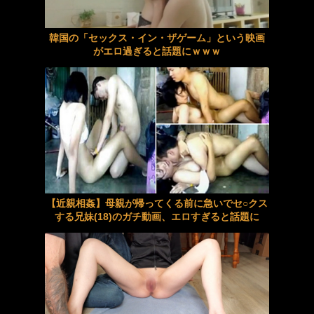
イカセゲーム2 大嫌いな男たちにイカされ狂わされた巨乳彼女。 美園和花 由良かな 中丸未来 松丸香澄 柊もみじ
浅野こころ 女子校生 45，000部を売り上げた繊細で淫乱な傑作を実写化。 実写版おじさんで埋める穴 セックスに興味があ
韓国の「セックス・イン・ザゲーム」という映画
ＰＣの復元から蘇った隣の若夫婦のハメ撮り動画
がエロ過ぎると話題にｗｗｗ
北岡果林 中出し 風俗店長の特権 趣味講習 夏休みにお小遣い稼ぎをしようと体入希望の女子大生2人組（風俗未経験）を店長特
興奮が止まらないマジでエロいシュチエーションがコチラ！ Vol.1085
対阪神戦に異常に打つダルベックみたいな奴ってなんでなん？
緩みっぱなしの下半身！媚薬効果で驚愕潮噴射！アクメ潮吹きゲリラ豪雨状態！ 阿部乃みく
子どもが中学受験してる知り合い、たくさん受けさせてるけど合格したの通えない距離の学校だけらしい
【不倫】継母との夫婦のような生活
柏木ふみか 淫乱・ハード系 の私生活とカラダを徹底解剖するバースデードキュメント映像 マンクチュ音・ハメシロ＆巨乳アング
【脱衣麻雀】『スーパーリアル麻雀 Venus Returns』、発売日が8月27日に決定し新PVが公開！
【動画】ロシアの空挺兵、パラシュートが開かずに墜落してしまう。
【近親相姦】母親が帰ってくる前に急いでセ○クス
《エロ動画×素人･お姉さん》都内でナンパした二十歳の素人お姉さんをホテルへ誘い出し濃厚な大人の時間を過ごして顔に射精ｗ
する兄妹(18)のガチ動画、エロすぎると話題に
レトロな映画のヌーディストビーチシーンの切り抜きですｗｗｗ
【痴女】 彼女はデカ尻ブルマ優等生 自らの女体でブルマ授業をする美少女...
《盗撮動画》激カワギャルJeKのおしっこを盗撮するつもりがオナニー開始→思い切り脚ピンアクメしてたんだがｗ
【VR】娘とは、しばらく会話してません。でもセックスはさせてくれます。チンコ挿入しても無関心、無反応。俺は腰を振って勝手に娘に中出しするだけ。 望月つぼみ
榊原萌 ホテル 終電逃してセクハラ店長とまさかの相部屋…朝まで続くキモい性交に不覚にも感じてしまった汚れを知らないバイト
生徒の巨乳に理性を失った僕は放課後ラブホで何度も何度も陽菜と中出しセックスしてしまった…