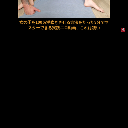
【動画】両方馬鹿（笑）ミニストップでトラックと衝突したドラレコが（ノ∇`）
【夏川うみ】《エロ動画×人妻･温泉旅行》愛する妻に隠れて義母と訪れた温泉旅行で理性を失い中出しを繰り返した禁断の二日間
【動画】サーフィンでチューブライディング、チューブの中からの映像が凄い
女の子を100％潮吹きさせる方法をたった3分でマ
同じマンション男性と企てたＷ不倫計画
スターできる実践エロ動画、これは凄い
エロいJKとカワイイお部屋でエッチしちゃいます
興奮が止まらないマジでエロいシュチエーションがコチラ！ Vol.1084
【JK×彼氏】清楚系巨乳女子校生がホテルでお泊りデートし朝勃ちチンポをパイズリから生挿入で激しくモーニングSEX!
【Ｈな体験】デリの体験でドピュられまくってた彼女
【人妻×NTR】隣人に告白されたスタイル抜群の巨乳妻が家庭を捨て禁断の不倫で激しくイキ乱れる
【星冬香】《エロ動画×熟女･寝取り》昔プロポーズしてくれた少年が娘の婚約者になり秘密の情事に溺れてしまう母親
セクシー過ぎる下着で屋外で撮影中のモデルがエロ過ぎるｗｗｗ
【画像】天野ちよのまんまるおっぱいｗｗｗｗｗｗｗｗｗｗｗｗｗｗ
【叔母×甥】美熟女叔母と二人きりの温泉旅行で混浴中にパイズリや激しいバックで孕ませ中出しする
元【画像】ジャンプの漫画家・西義之先生、エッチすぎる「八尺様」の新作エロ漫画を描く
東大教授「今は織田信長は天才ではなく凡人だったという説が強いがそれは違うと思う」
興奮が止まらないマジでエロいシュチエーションがコチラ！ Vol.1083
激しく揺れる小さな胸が愛おしくてたまらない
【美谷朱音･美谷朱里】《エロ動画×お姉さん》結婚を急かす両親を騙すはずが可愛い同期女子の過激な誘惑に理性を失う僕
【ＳＭ・調教】出会い系でエッチした最高のドＭ女