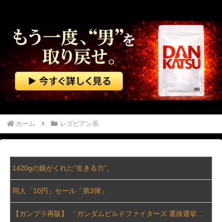
ホーム
レズビアン系
1420gの娘がくれた“生きる力”。
同人「10円」セール「第3弾」
【ガンプラ再販】 「ガンダムビルドファイターズ 選抜選挙」【本日投票開始】