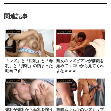
【ウマ娘スターブロッサム】ずっと暗いところにいるな阿武隈トレーナー
【悲報】 ヤニねこ、BPOで問題視されるｗｗｗｗｗｗｗｗｗｗｗｗｗ
関連記事
ドン・キホーテ露店「うなぎのかば焼き」で食中毒 男女14人が発熱や腹痛など訴え…サルモネラ属の菌検出
【シコ画像】 ドスケベJKさん、何故か自らのパンツを見せつけてしまうｗｗｗｗｗｗｗｗｗｗｗ
【阪神スタメン】5(左)前川 6(一)ガルシア vs中日 2026/08/07
レズビアン系
レズビアン系
【画像】 吉岡里帆さん、アドリブで相手役俳優の手を取りお●ぱいに押し当ててしまう！
【朗報】銀だこさん、令和8年8月8日にたこ焼1舟88円で販売ｗｗｗｗｗｗｗｗｗｗ
ワンコかと思ったらネコ!? 脳が完全にバグるｗ
【悲報】熊本の居酒屋、地震の後からお湯が湧き出るようになるｗｗｗｗ
姉「下着に違和感がある！イタズラしたでしょ！？」俺「してないよ」←姉が寝ている間にイタズラしたと勘違いされているのだが・・・
「レズ」と「巨乳」と「母
熟女のレズビアンが前戯を
トランプ氏、「出産旅行」禁じる大統領令 米国籍取得を目的とした中国人らの渡米を問題視
乳」と「搾乳」の詰まった
始めてエロいから見てくれ
【動画】 移民ベトナム女達の宅飲み、レベチｗｗｗｗｗｗｗｗｗｗｗｗｗｗｗｗｗｗｗｗｗｗｗｗ
動画です。
よなｗｗｗ
【画像】小倉ゆうか（元・小倉優香）が水着グラビア復帰ｗｗｗｗｗ
【悲報】 玉川徹さん、警官の発泡での包丁男死亡に「絶対に死刑にならない罪なのに警察が死刑にした！」 → 元警官のマジレスがコチラ → ………
レズビアン系
レズビアン系
カラダを痙攣させただただ獣のように愛し合う男女
【画像】 ワイ「ミルク出たね」美少女「出たね、じゃねえ」
【沢口愛華17】令和最強のグラビアクィーンと言っても過言ではない素晴らしいおっぱいに目が奪われる水着グラビア画像⑬
【画像】 最近のスク水、お股のところがエチエチすぎるｗｗｗ
爆乳が爆乳から母乳を搾り
筋肉ムキムキのレズカップ
【レイプ】万引きしてくれたらラッキー☆素人JKを脅して中出しレイプを隠し撮り！