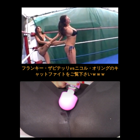
堤礼実アナ ノースリーブ！！
ノーモザイク連続絶頂アナル見せオナニー 天然美月
【画像】深夜のとっておきエロ画像スレ
【フェラ】恋人とのハメ撮りが流出してしまった制服女子
お尻です！女性のお尻をじっくりしっかりご覧下さいｗｗｗ
福祉フル勃起中毒ひだまり園 重症射精依存に苦しむ絶倫ご老人を献身発散マネジメントする医療介護士リホさん 宍戸里帆
【画像】美乳ＪＫさん、笑顔で腰を振るwww
【AIリマスター】レズ本物美人姉妹ファイト
港区セレブ妻ナンパ中出しSEX
フランキー・ザピテッリvsニコル・オリングのキ
【中出し】美形ギャル若妻が絶倫ジジイの生肉棒でイカされまくる生発射交尾
ャットファイトをご覧下さいｗｗｗ
【素人＠企画】えちギャルがイチャラブのえちえちSEX！かわいい顔で痴女りフェラ！ガン突きぱんぱんえちっくす！
【AIグラビア】おしっこをしている女の子のAIエロ画像まとめ【リアル調】 Part 3
【素人＠ハメ撮り企画】着痩せ巨乳ぽっちゃり少々おデブ美少女がえちえちSEX！言いなり乳揺らし性奴隷プレー！
【痴女】 【VR】逆レ×プノーカット男を完全イカセ支配！ 1128分B...
ち○ぽ借りにきてマ○コで返すメンヘラペット
ノーモザイク連続絶頂アナル見せオナニー 沙月恵奈
〖TXXX〗ガード緩めのスレンダー美尻ギャルを部屋に連れ込んでSEXするエロ動画がこちら
私は人妻、仕事はメンエス、客のチ●ポはフル勃起
【動画】高速道路を走行中の車からリアガラスが飛んでくる事故(ﾟoﾟ)