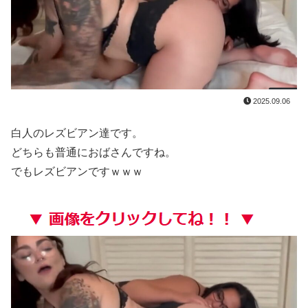
【画像】 小倉ゆうか(27)さん、7年ぶり『FRIDAY』表紙で神ボディ大解放
メキシコ人「韓国、やめておけ」元日本代表指揮官、韓国代表の新監督有力候補に急浮上！【海外の反応】
【悲報】 有吉、一般人に「ド正論」を叩きつけて炎上ｗｗｗｗｗｗｗｗ
【日向坂46】 今回はお手頃価格？日向坂46とBEAMSのコラボが決定！！
2025.09.06
【極旨牛鉄板】 吉野家のステーキ定食1500円、ガチで美味そうｗｗｗ
白人のレズビアン達です。
どちらも普通におばさんですね。
山田ゆり、AVデビュー＆乳首ヌードお●ぱいがエ□過ぎる！Madonna超大型新人、セッ●ス解禁！（エ□動画）
でもレズビアンですｗｗｗ
【衝撃】 「かわいい虫」ランキング、ついに発表される
やっぱり肉が好き
職場の人妻と不倫をして、ついに、、、
今iPhone 17 Pro Max買うってあり？