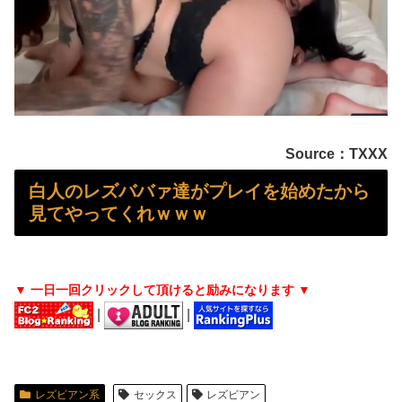
【画像】 コスプレイヤーまんさん、とんでもなくエ●チな撮影方法を思いつくｗｗｗｗｗｗｗ
【最新画像】 田中みな実(39)の乳房、めちゃくちゃデカくなってるやんけ！
お尻です！女性のお尻をじっくりしっかりご覧下さいｗｗｗ
間男が嫁と一緒に「お願いします離婚してください。出来るだけの償いはします。」とか言ってきたからブチ切れて100発ぐらい殴る蹴るでフルボッコに...
Source：TXXX
【愕然】 パチ屋で負けてる女に「1万でどやw」と言い続けたらｗｗｗｗ
白人のレズババァ達がプレイを始めたから
見てやってくれｗｗｗ
「高市早苗はどんだけ自己顕示欲が強いんだ」と左派が『高木美帆氏に送られた包丁セット』に激怒、「こんな首相は見たことがない」と言い張るも……
中居正広さん、ひそかに◯◯していた・・・
▼ 一日一回クリックして頂けると励みになります ▼
【画像】 パンツの線が透けまくってるOLの尻が工ロすぎるｗｗｗｗｗｗｗｗｗ
|
|
【画像】 こういうお○ぱいが至高だよなｗｗｗ
赤ちゃんがハンモックで寝ていた。淡々と静かに作業中 → 無心な労働者の顔はこちらです…
レズビアン系
セックス
レズビアン