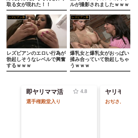
【驚愕】 55歳・大久保佳代子“現在の性欲”について衝撃告白「休みの日とかそうだね、だいたい…」
取る女が現れた！！
ルが撮影されましたｗｗｗ
【成年漫画】女子大生調教日誌〜涼子〜
韓国のポルノ映画ですがガチでエ□いのでご覧下さいｗｗｗ
レズビアン系
レズビアン系
柏木こなつの凄テクを我慢できれば生★中出しSEX！
【人工障がい者】 甥(28)「両親が亡くなったんで僕のこと引き取ってほしいんですけど！」なんでいい年したヒキニートを引き取らなきゃいけないんだ...
緊○未経験の素人女を縛ってイカせたらどうなるか？
【悲報】 風俗嬢と旅行に行った結果ｗｗｗｗｗｗｗｗｗｗｗｗｗｗ
レズビアンのエロい行為が
爆乳女と爆乳女がおっぱい
切ない口止め
勃起しそうなレベルで興奮
揉み合っていて勃起しちゃ
【正論】 ナイナイ岡村に世の夫たちが『大共感』してしまうｗｗｗｗｗｗｗｗ
するｗｗｗ
うｗｗｗ
【画像】天野ちよのまんまるおっぱいｗｗｗｗｗｗｗｗｗｗｗｗｗｗ
Powered by livedoor 相互RSS
村復興淫乱堕ちドットエロRPG これがルルゥのまちづくりっ！
即ヤリママ活
ヤリモク限
瀬戸環奈さんのガラス押し付けおっぱいがメチャシコ part2
アニメ「ヤニねこ」第6話、アルねこ、わざわざ江の島まで行ってゲロを吐くｗｗｗｗ【感想】
【画像】『ファイアーエムブレム』新作の「フォトナ」というエッチすぎる褐色女神