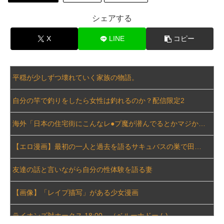
【復讐】 絶対に「植えてはいけない植物」を小学校に植えた→20年経って見に行くと…「！？」衝撃の光景が・・・
シェアする
【画像】 JC「妊娠しちゃったぁ…あたしまだJCだよー(パシャー」
X
LINE
コピー
【警告】 住宅ローン、ガチでヤバくなるぞ・・・・・
平穏が少しずつ壊れていく家族の物語。
【動画】 ガチ勢同士のボンバーマン、凄いｗｗｗｗｗｗｗｗｗｗｗｗ
自分の竿で釣りをしたら女性は釣れるのか？配信限定2
【画像】 温泉で女の体に張り付くバスタオルがエチエチｗｗｗｗｗ
海外「日本の住宅街にこんなレ●プ魔が潜んでるとかマジかよ…さすがHENTAIの国…」
【閲覧注意】 昔のドラマのレ.●プシーン、今見るとアウトすぎる！
【エロ漫画】最初の一人と過去を語るサキュバスの巣で田中は脱出を試みるも骨抜きにされる夜の欲望になる話
【神乳】 脱いだら凄いボーイッシュ女子、ボーイッシュがどうでも良くなる ”お○ぱい” がこちらｗｗｗｗｗ
友達の話と言いながら自分の性体験を語る妻
トメ「この子は義実家の顔じゃない！嫁が義妹旦那とフリンしたのよ！」私「DNA鑑定します？」義妹旦那「もちろんです」→結果…
【画像】「レイプ描写」がある少女漫画
同僚の美人に土下座して必死に頼んだらこうなるｗｗｗ
ライオンズ対ホークス 18:00～（ベルーナドーム)
【大阪】 マスコミ「警察官が発砲し“刃物男”死亡！」 → ネットで拡散された現場の無修正動画で衝撃の真相が発覚 → ………