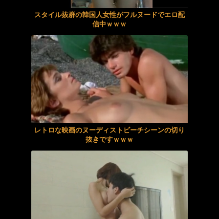
都合のいい女とセックスした記録動画 ／ えま、おと
スタイル抜群の韓国人女性がフルヌードでエロ配
【朗報】中居正広さん、また聖人エピソードが追加されるｗｗｗｗｗ
信中ｗｗｗ
【10円セール】FANZA夏の同人祭 第3弾がスタート！人気190タイトル が全部10円に！
【地震直後の熊本】外国人材受け入れさらに加速へ→掲示板「クマと共生する方がマシ」
ノーモザイク連続絶頂アナル見せオナニー 姫咲はな
【佐賀・基山】神社に不法残留のネパール人逮捕→掲示板「これもう神様だろ」
肉の徒花、隷属の蜜。ニューハーフを雌に堕とす限界突破の牝穴開発。 柊もみじ 北野未奈
【為替介入】4/30に6兆円超の介入 政府・日銀
【AIリマスター】美熟女筆おろし学院 友田真希
【社会】若者の転勤、ある企業の『対応の仕方』に注目‼
【痴女】 魅惑のテクニックでお色気むんむんナイスボディ！エロパフォーマ...
好きな女の子から預かったHDDの中から、とんでもないモノを発見してしまった
レトロな映画のヌーディストビーチシーンの切り
抜きですｗｗｗ
スティックローターアナル見せオナニー 芦名ほのか
連れて行かれた
目が覚めたらラブドールが人間になっていた
同僚が自慢するエロいセフレが俺の知り合いの嫁さんだった
いっぱいチュウチュウしてね？魅惑的エロ乳輪を押しつけ国宝Iカップ授乳手コキを施してくれるチソポ大好き女神のトリートメントエッチ。 彩月七緒
妻の家計簿が原因で離婚したい
【AIリマスター】人妻監禁レズ調教 友田真希
人生に疲れたから台湾を一周してきた