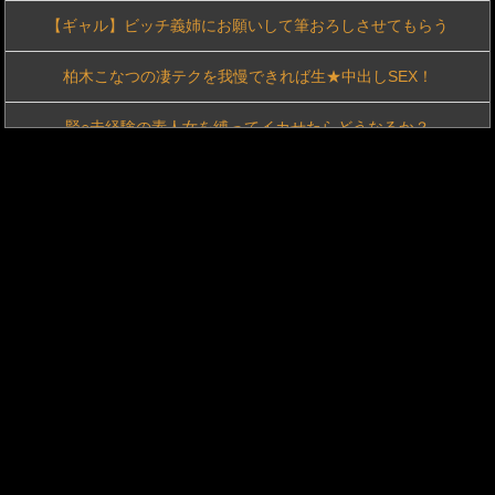
【ギャル】ビッチ義姉にお願いして筆おろしさせてもらう
瀬戸環奈さんのガラス押し付けおっぱいがメチャシコ part2
柏木こなつの凄テクを我慢できれば生★中出しSEX！
SEX大好きお姉さん10人！あまりにもエロいので思わず中●ししちゃいました（15）
緊○未経験の素人女を縛ってイカせたらどうなるか？
【画像】美人巨乳上司「大丈夫？おっぱい飲む？」←どうする？
媚薬を盛られ発汗発情！自然と下品ガニ股ジョバジョバお漏らし！ガクガク痙攣敏感ホットヨガ教室 天川そら
【動画】木こりのお姉さん、なんかえっちｗｗｗ
【AIリマスター】レズ奴●5 溺れゆく女教師
2馬力をナメてた…想像以上のパワーにビビったｗ
ズリネタは嫁友にフェラしてもらった思い出
【悲報】生成AI、メモリやSSDだけでなく「マザーボード」まで値上げさせてしまいそう
【フェラ】日焼けで火照ったカラダをマッサージして寝取りSEX
【同人】 生霊化した新社会人1年目の美人痴女OLが嫌いな上司を乳首責めで仕返しする！
興奮が止まらないマジでエロいシュチエーションがコチラ！ Vol.1086
【超乳＝スーパードリームおっぱい】【どスケベ若妻オホ声イキ！！】超希少種！爆乳通り越して超乳奥様がAV応募！！！「旦那とハワイ行きたいんです？」なんて言いながら、SEX大好きなどすけべ奥様！超乳をぶるんぶるん揺らしながらオホ声絶頂！！！顔よりデカい神乳のパイズリ発射本当、最高でしたわ(爆) at南行徳駅
【Ｈな体験】襲いかかったら逆に股間を蹴られて・・・
ちとせよしのさん(26)の限界突破のドスケベ尻 part2
熟した百合は美しい