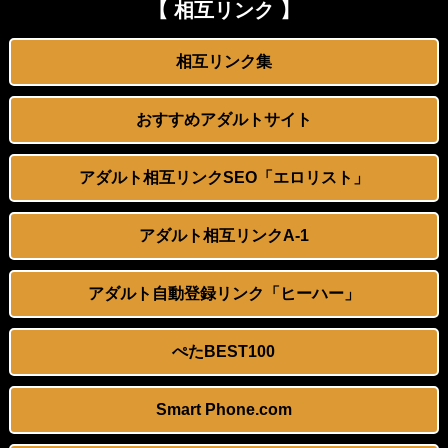
2026年新春！超お得な福袋！お持ち帰り特選初売りBEST…
【 相互リンク 】
日本政府の突然のビザ厳格化に中国人から批判殺到。「もう鎖国しろ」「あきれてモノ言えない」
彼女のいない友達にあげたエッチなお年玉
相互リンク集
松居一代 画像36枚【ヌード】
絵恋空 画像455枚【ヌード】
お腹に大量 「スプラッシュ」ｗｗｗｗｗ
おすすめアダルトサイト
【レイプ】近所の漁師２人に襲われた結婚間近の姉
今井春花アナ 巨乳で胸のボタンが弾けそう！！
アダルト相互リンクSEO「エロリスト」
【動画】お前らが住んでる漫喫でこんなキツマンとエンカウントしたらｗｗｗｗｗｗｗｗｗｗｗｗ
Lカップ女優の木村愛心がベッドで寝転ぶと凄い
【鈴野はなび】やわやわなお乳を震わせる美人ちゃんが、先生から受ける卑猥なマッサージ。くるくると、ビキニの上で指を動かされると、ついエッチな声が漏れてしまいます。そして、ビクンと小さな痙攣が、乙女の体に訪れるのです。
アダルト相互リンクA-1
冨田有紀アナ 横乳くっきり、うっすらと透ける！！
わざわざ東京までハメられに来た地方のＭ女ナース
アダルト自動登録リンク「ヒーハー」
パートBBAに襲われたんだがｗｗｗｗｗｗ
【FC2動画】人妻を収めた個人撮影動画
【AIイラスト】メイド服を着た女の子のAIエロ画像まとめ【アニメ調】 Part 7
ぺたBEST100
【不倫】何でもしてくれるバツイチ熟女
【AIイラスト】チャイナドレスを着た女の子のAI画像まとめ【アニメ調】 Part 2
Smart Phone.com
『動画』女さんにビデオ通話でま〇こを凸してもらった僕、←この量はえぐい..
【AIグラビア】 ハーレム・女の子複数人が描かれてるAIエロ画像まとめ【リアル調】 Part 7