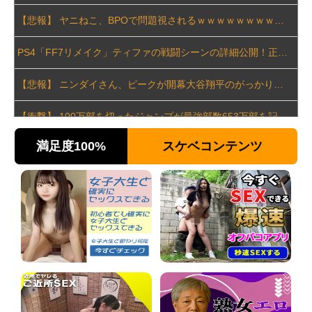
【悲報】 ヤニねこ、BPOで問題視されるｗｗｗｗｗｗｗｗｗｗｗｗｗ
PS4「FF7リメイク」ティファの戦闘シーンの詳細公開！正拳突きやかかと落としがセクシーだ！
【悲報】 ニンダイさん、ピークが開幕大谷翔平のがっかりダイレクトだったと言われてしまう
【衝撃】 100万部を切ったジャンプが最強部数653万部を記録した時の週刊少年ジャンプの面子がヤバすぎる
満足度100%
スケベコンテンツ
韓国人インフルエンサー(49)、日本で次々と車に衝突 計7台巻き込み 八王子
実質消費支出は7カ月連続のマイナス、前年同月比3.3%減－6月
世界初の超伝導量子熱機関…燃料もピストンもない量子エンジンが回った！
【速報】 中露の武装軍艦4隻が日本一周『いつでも国家沈没させられるぞ』
中国企業Zbtlink製のルーター20機種にバックドア… 外部から完全制御のおそれ
【動画】 本物の銃の『弾道』がよく分かる動画まとめがコチラｗｗｗ！！