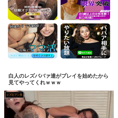
赤ちゃんがハンモックで寝ていた。淡々と静かに作業中 → 無心な労働者の顔はこちらです…
【閲覧注意】 メキシコの街中で生配信した結果…麻薬カルテルがやって来て、たった3秒で…（動画あり）
【動画】 高速道路を走行中の車からリアガラスが飛んでくる事故(゜o゜)
【ニューヨーク】夫の股間を触る女にブチギレる妻
【動画】 清楚な看護師さんがヤリ●ンだった！そーっとチ●ポ握りニギニギ？！マジか！そんなぁぁ笑
【鬼滅の刃】 色欲の鬼に対抗するためにエ□特訓を受ける胡蝶しのぶ…！クールなしのぶが快楽に抗えず翻弄されちゃう…
白人のレズババァ達がプレイを始めたから
見てやってくれｗｗｗ
エ□漫画『でっかいちん●んに負ける鬼強性欲おばさん』をrawやhitomiを使わずに無料で読む方法│田貸魔
レズビアン系
ちとせよしのさん(26)の限界突破のドスケベ尻 part2
葬送のフリーレン フェルンを脱がしていくエ□クリッカーゲーム 一級魔法使い、簡単に催眠術にかかる。