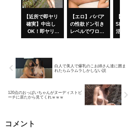
ストロングビデ1【ふくらすずめ】
ロケ先が記録的豪雨でタレントとマネージャーが突然相部屋に…雨で濡れたワタシの身体に興奮…
【近所で即ヤリ
【エロ】ババア
【ママ活
確実】中出し
の性欲ドン引き
SEX確
nost284｜まいかりん｜ネオシロウト
OK！即ヤリ
レベルでワロタ
活初心者
OK！近所ですぐ
w肉感わがまま
実に生ハ
エンドレス☆エクスタシー！！ 媚○SEX8時間
繋がる即ヤリア
ボディが最高w
できると
プリが有能すぎ
アプリが
【エロ同人】寝取られ系の巨乳美人妻が奪われる瞬間を描くフェラと中出しの背徳プレイ物語！ｗ
たwww
たww
白人で美人で爆乳のこお姉さん達に囲ま
れたらムラムラしかしない説
子供が大切にしてる玩具壊すのって虐待？
【朗報】AKB48 ロッテとコラボ決定！！
120点のおっぱいちゃんがヌーディストビ
ーチに居たから見てくれｗｗｗ
嫌儲公認声優、ご報告www
【画像】人気Å◯女優、年収の明細をアップするも2分で消したその金額www
コメント
【動画】この美人の谷間を絶対見ないと豪語する弱男、秒で敗北www