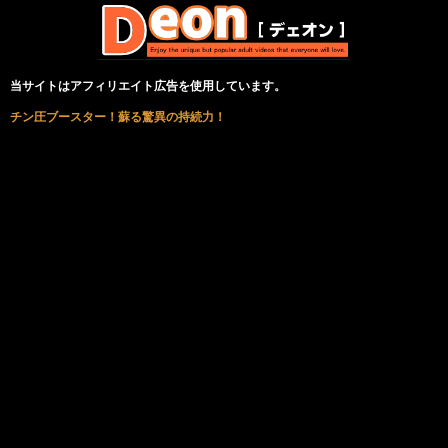
当サイトはアフィリエイト広告を使用しています。
チン圧ブースター！蘇る驚異の持続力！