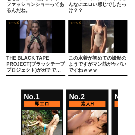
【動画】 ラッキースケベにニヤニヤが止まらない男がこちらｗｗｗｗｗｗｗｗｗｗｗｗｗｗｗｗｗｗ
ファッションショーってあ
んなにエロい感じでしたっ
るんだね。
け？？
【画像】マッチングアプリでこんなギャルが来たらどうする？
ホリエモン「面接で、納豆のパック開けると薄いフィルム入ってるけどあれなんのためか教えてって聞くわけ」
モデル系
モデル系
【エロ画像】茶髪ハイポニーテール巨乳×鏡越し_AI_アニメエロ画像
駿河屋「グルメスパイザー入荷しました」
ナオは、左の乳首のが感じるの？
【エ□漫画】 めっちゃ汗だくのセッ○ス描いたエ□漫画ｗｗｗ
【素人】デパートで働く妖艶な美容部員のみほさん。街で働くかわいい女の子を連れ込んじゃいました。
THE BLACK TAPE
この水着が初めての撮影の
【悲報】 あのガンプラさん、投げ売りされる
PROJECT(ブラックテープ
ようですがマン筋がヤバい
【エロ画像】茶髪ハイポニーテール巨乳×鏡越し_AI_アニメエロ画像
Powered by livedoor 相互RSS
プロジェクト)がガチでエ
ですねｗｗｗ
ロ過ぎる！！！
元温泉ピンクコンパニオンだけど、質問ある？
No.1
No.2
No.3
【朗報】仕事休みだから11kgあるオナホと本気子作り交尾する😡
この美少女のパンツｗｗｗｗｗｗｗｗｗｗｗｗ
ストロングビデ1【ふくらすずめ】