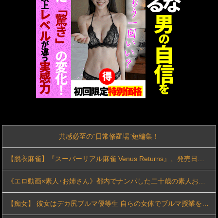
iPadを盗まれた話
フランス人「欲張りすぎだ」中村敬斗、ランス残留の可能性を会長が示唆！移籍金が交渉の壁に..現地サポの本音がこれ！【海外の反応】
エロ過ぎる絶頂に思わず肉棒挿入本生セックス！友達同士のシロウト女の子大生徒たちマジミラ便乗車して素股に挑戦！
麻縄が身体に食い込み痛みが快感へと変わる淫乱エロ人妻！美熟女が胸中に秘めた願望…4年と言う月日を経て緊縛に身を沈める！
韓国のポルノ映画ですがガチでエロいのでご覧下さいｗｗｗ
【夏川うみ】《エロ動画×人妻･温泉旅行》愛する妻に隠れて義母と訪れた温泉旅行で理性を失い中出しを繰り返した禁断の二日間
共感必至の“日常修羅場”短編集！
【閲覧注意】工場のリアルな労働災害映像（一瞬で両手切断）、マジでめちゃくちゃ怖い
【脱衣麻雀】『スーパーリアル麻雀 Venus Returns』、発売日が8月27日に決定し新PVが公開！
【動画】グラドルのエッチは凄い！極上のおっぱいに綺麗な体の無防備な姿はエロぃ！
《エロ動画×素人･お姉さん》都内でナンパした二十歳の素人お姉さんをホテルへ誘い出し濃厚な大人の時間を過ごして顔に射精ｗ
絵師グラドル・百合川サシャのエロ漫画より優れた体 part5
【痴女】 彼女はデカ尻ブルマ優等生 自らの女体でブルマ授業をする美少女...
【悲報】肉便器扱いしてた女、母親の友達の娘だったww