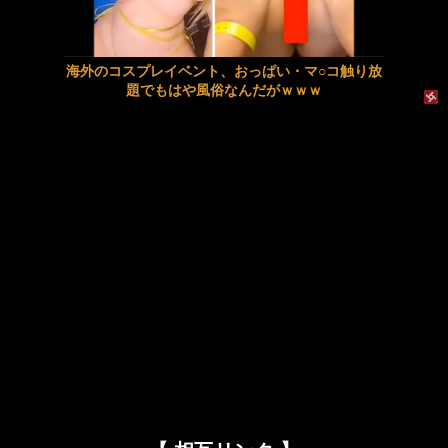
【鈴野はなび】やわやわなお乳を震わせる美人ちゃんが、先生から受ける卑猥なマッサージ。くるくると、ビキニの上で指を動かされると、ついエッチな声が漏れてしまいます。そして、ビクンと小さな痙攣が、乙女の体に訪れるのです。
【動画】地震発生時の熊本総合病院の手術室の様子が(((ﾟДﾟ)))
海外のコスプレイベント、おっぱい・マ○コ触り放
【愛弓りょう】《エロ動画×お姉さん･レイプ》絶望の檻の中で行われる非情な尋問と過酷な運命に翻弄される女たちの地獄絵図ｗ
エロいJKとカワイイお部屋でエッチしちゃいます
題でもはや風俗なんだがｗｗｗ
わざわざ東京までハメられに来た地方のＭ女ナース
【JK×彼氏】清楚系巨乳女子校生がホテルでお泊りデートし朝勃ちチンポをパイズリから生挿入で激しくモーニングSEX!
【FC2動画】人妻を収めた個人撮影動画
【人妻×NTR】隣人に告白されたスタイル抜群の巨乳妻が家庭を捨て禁断の不倫で激しくイキ乱れる
【不倫】何でもしてくれるバツイチ熟女
セクシー過ぎる下着で屋外で撮影中のモデルがエロ過ぎるｗｗｗ
『動画』女さんにビデオ通話でま〇こを凸してもらった僕、←この量はえぐい..
【叔母×甥】美熟女叔母と二人きりの温泉旅行で混浴中にパイズリや激しいバックで孕ませ中出しする
【個人撮影】初めて本物のチ●ポを見たボーイッシュ女子さん、興味が止まらないｗｗ
東大教授「今は織田信長は天才ではなく凡人だったという説が強いがそれは違うと思う」
10代美少女の ”初めての女性器脱毛” 動画、エロすぎて1000万再生される・・・
激しく揺れる小さな胸が愛おしくてたまらない
興奮が止まらないマジでエロいシュチエーションがコチラ！ Vol.1082
【ＳＭ・調教】出会い系でエッチした最高のドＭ女
双子姉妹の共鳴
日本政府の突然のビザ厳格化に中国人から批判殺到。「もう鎖国しろ」「あきれてモノ言えない」