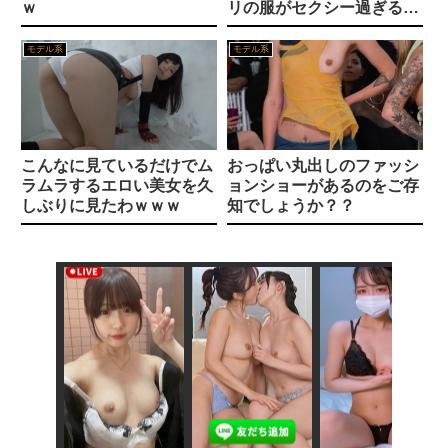
ｗ
リの服がセクシー過ぎると
クレママ「庭にあるバウンサーちょうだい！」私「犬が使ってるから無理です」→断った数日後、庭からまさかの物音が…
不倫で活動中止したAV女優さんおるやん
話題にｗｗｗ
モデル系
モデル系
【画像】 女優・夏菜、ロンハーで無防備パ○チラ
キモデブで女にモテない息子の性欲処理をしてくれる美人なママ
韓国のAVですがセッ○スシーンがリアルすぎて○起確定です！！
【井上もも5】目隠し拘束焦らし3Pで潮吹きイキまくりで顔射フィニッシュする奇跡の原石と言われる美少女
【画像】 どえらい乳のJSが発見される
【巨乳】川崎の有名コスプレおっぱいパブのNo.1を待ち伏せして声かけ連れ込み盗撮
こんなに見ているだけでム
おっぱい丸出しのファッシ
ラムラするエロい美女を久
ョンショーがあるのをご存
【悲報】 玉川徹さん、8月6日の原爆の日にトンデモ持論を展開し物議… → ネット「それ、今日言うことなのか…？」ｗｗｗｗｗｗｗｗｗｗｗｗｗ
【制服ぶっかけ】紺色セーラー服でスカートコキから精子ぶっかけ
しぶりに見たわｗｗｗ
知でしょうか？？
Powered by livedoor 相互RSS
【エロ同人】娘が不在の間、人妻の友人と巨乳を堪能する中出しフェラと騎乗位の密会セックスｗ
【衝撃】NHK番組出演者Xさん、性加害で特定なら降板ドミノ・・・・・・・・・
強靭な射精依存の暴走チ●ポ達を手厚く受け入れ身体を張った全力健診サポートでトロけるような快感射精へ誘う現役看護師 桜みお
新田妃奈 甘美な誘惑
オナニーしてるの？全部見てたよ