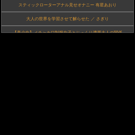
スティックローターアナル見せオナニー 有星あおり
【痴女】 甘サド完全主観SEX 【全身つば汁ヌルヌルのベロ舐め奉仕】脳...
大人の世界を学習させて解らせた ／ さぎり
とれたてっ！で海水浴客の水着彼女おっぱいが映し出される
【美少女】メチャカワ制服女子とじっくり濃厚大人の関係
「こうやって優しくシコシコしてあげるから！」「ヤバい？出るんじゃない？」「ちょっとダメだって！」真面目な勉強会がエッチなおちん○ん勉強会に！2
【人妻】夫の部下に寝取られ不倫の虜になる美奥さん
ファーストサマーウイカの地下アイドル時代のヌード画像www
強靭な射精依存の暴走チ●ポ達を手厚く受け入れ身体を張った全力健診サポートでトロけるような快感射精へ誘う現役看護師 桜みお
【画像】タイのニューハーフ、徴兵されてしまう
新田妃奈 甘美な誘惑
【画像あり】モデルを目指す女子高生、６人の中で明らかにデカい人を発見www
出前泥棒への報復制裁～監禁ドS責めで快楽に堕ちた敏感お漏らしアクメ女～ 藤田ゆず
《ギャル》 待合室でソソる看護師の立て膝パンチラ！白パンストの下にハッ...
【人妻】中年オヤジのねっとりプレイに堕ちていく若妻
『北海道の1500万の中古物件、レベチwww』と『ディズニーのおいなり巻（600円）、賛否両論ｗ』ほか 8/7 ネタ
五日市芽依BEST 9作品7時間
＜JK＞ 現役学生ナンパ成功case.24 ゆいちゃん/かなうちゃん/...
スティックローターアナル見せオナニー 有村のぞみ
『高画質』 絶対に笑ってはいけない即ズボピストン中出しイカセ24時！ ...