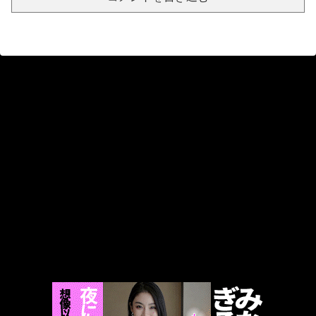
【エロ同人】寝取られの背徳と憧れのママを巡る淫らな視線、巨乳人妻が中出しと孕ませを迫る夜！！
共産党信者「募金で共産党を叩くのは、頑張る人を邪魔したいという日本人らしい薄暗い欲望のせい」
盗撮魔「大学一の美女のトイレ盗撮してたらマ○コから精液出てきたんだが…」（動画あり）
【画像】この女子の中から「真ん中の日焼け」を選ぶやつはロリwww
韓国のポルノ映画ですがガチでエロいのでご覧下さいｗｗｗ
【悲報】ヒソカ、ビスケより弱かったwww
【うっせえわ】Adoちゃんの”声”ってすげぇチンポに響くよなwww
【画像】AIさん、うっかり現実の女を超えてしまうwww
年下金持ち経営者のオナホに堕ちた私3