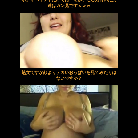
達はガン見ですｗｗｗ
不倫旅行したけど中出しセックスしたので心配です
デカチン喉奥ぶち込みイラマ調教BEST 48連発OVER！！4時間
裏垢がバレた女部員は俺たちの肉便器 ザーメンで水着が汚れまくるレ●プ輪● 集団21発ベタベタ精液汚辱 柏木こなつ
【動画】ロシアの空挺兵、パラシュートが開かずに墜落してしまう。
湯船の中で拒めずレズイキさせられた美乳娘3
《盗撮動画》激カワギャルJeKのおしっこを盗撮するつもりがオナニー開始→思い切り脚ピンアクメしてたんだがｗ
【巨乳】肉感巨乳妻がセクシー義父の調教で完堕ち！何度もイカされ膣奥に特濃精子を注がれる
〖TXXX〗小さな体に性欲蓄えたミニマムボディ美女がAV初体験のエロ動画がこちら
ハメ撮りプライベート アヘ顔とオホ声の破壊力 やっぱりいいね！【ののか】嬢 有加里ののか
絵恋空 画像455枚【ヌード】
熟女ですが顔よりデカいおっぱいを見てみたくは
ないですか？
同じマンション男性と企てたＷ不倫計画
【口内発射】ネッチョリ…しっぽり….♡チンポ狂いの熟女が魅せる粘着質な濃厚フェラ！！
興奮が止まらないマジでエロいシュチエーションがコチラ！ Vol.1084
美乳歯科助手の羽衣ユイちゃんが制服を脱いで大胆ヌードでパイパンのアソコのギリギリ隠しにチャレンジ！【羽衣ユイはレンタル彼女？ / 羽衣ユイ】
台本・演出・演技一切ナシ 本能の赴くまま、快楽に身をゆだねる1VS1 七海那美
絵恋空 画像455枚【ヌード】
【Ｈな体験】デリの体験でドピュられまくってた彼女
乙羽あむ 画像695枚【ヌード】