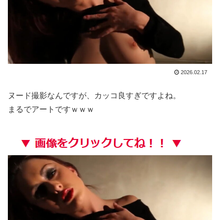
【画像】 「ビールと水を交互に飲まないと倒れるグラス」発売
【悲報】 昭和、やばすぎる 昔は良かったって何だよ
【画像】 「マスク美人さん、また我々を欺く」←海外でも流行りだした結果がこちらw w w w w w w
【動画】 クソガキロケット、怖すぎる…これよく轢かずに止まれたな
2026.02.17
連れて行かれた
ヌード撮影なんですが、カッコ良すぎですよね。
まるでアートですｗｗｗ
【櫻坂46】 日向坂46大田美月、この四期生らと交流がある模様
【ネオポルテ】 実写配信中に金〇が映る大事故が発生!?
【朗報】 爆胸の気象予報士さん、NHKから解き放たれる
ベアマンがアストンマーチンからの高額オファーを拒否してフ●ラーリ（FDA）との契約を延長との情報
DeNA、若松尚輝も登録抹消する方針…急きょ登板で、4回2/3を投げた負担を考慮して