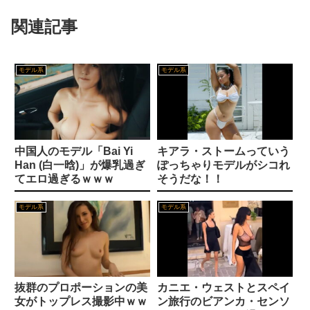
【素人】幼い印象のさくらさん 年齢:24歳 職業:マーケティング部署【泥●・同僚・終電後・NTR・上司】
関連記事
元【画像】ジャンプの漫画家・西義之先生、エ●チすぎる「八尺様」の新作エ□漫画を描く
【スパロボ】インパクトやアルファ外伝くらいのバランス求む！！ → インパクトも最終的にはコアブースターで雑魚は一撃で倒せてたけどね
【画像】 女さん、アソコにとんでもない物を入れて病院に担ぎ込まれる
【画像】加護亜依さん、ビキニ姿のチラ見せが性的すぎる件ｗｗｗ
モデル系
モデル系
年収1500万の父が退職。父「退職金も渡したよな？」母「貯金なんてないよー」父「全部なくなったの！？」→予想外の返事に家族騒然となり…
【二次】OL画像、スーツ姿が最高すぎるまとめｗ
【画像】 書道甲子園とかいうお○ぱい見放題の大会ｗｗｗｗｗｗｗ
医者「ラブライブさんの容態は？」看護師「ひとまず落ち着いてます」
中国人のモデル「Bai Yi
キアラ・ストームっていう
海外「飛田新地でこんなアイドル級の子と即ハメできるのかよ」⇒ 晒された無修正動画がコチラ
ブルーロック実写版で見たい神尾楓珠×小芝風花を考察
Han (白一晗)」が爆乳過ぎ
ぽっちゃりモデルがシコれ
てエロ過ぎるｗｗｗ
そうだな！！
【驚愕】看護師(若い女)にチ○コ拭かれたらｗｗｗｗｗｗｗｗｗｗｗ
【二次エロ】栗花落カナヲを縛ってち●ぽブチ込むエロ画像
モデル系
モデル系
【悲報】 渡邊渚さん「キスしろよ」のヤジでPTSD発症時の状態に逆戻り
【衝撃】銀だこ、88円ｗｗｗｗｗｗｗｗｗｗ
【画像】 女の子「ど、どどどどこ見てるんですかッ！」
来週旅行に行きたいんだけどおすすめあるか?
身長146cmでふさふさ陰毛の地味っ娘 佐々倉ひより、大舌ﾚ交解禁で顔も腟内も精●で汚されまくるｗｗ
抜群のプロポーションの美
カニエ・ウェストとスペイ
宝石店の下見をしていたルパン三世を逮捕
女がトップレス撮影中ｗｗ
ン旅行のビアンカ・センソ