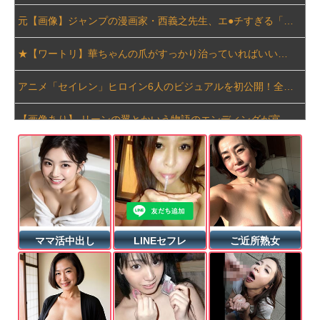
元【画像】ジャンプの漫画家・西義之先生、エ●チすぎる「八尺様」の新作エ□漫画を描く
★【ワートリ】華ちゃんの爪がすっかり治っていればいいけどね
アニメ「セイレン」ヒロイン6人のビジュアルを初公開！全員ロングヘア？アマガミの「輝日東高校」が再び舞台に！
【画像あり】 リーンの翼とかいう物語のエンディングが富野作品の中でも屈指の美しさを誇る作品
中国「台風接近！」台風13号「三峡直撃予測」中国「上流大洪水！（三峡上流」中国都市「8/5の映像（動画」三峡ダム「緊急放流（決壊危機」中国「下流大水害（震え声」→
【株式投資】 韓国で「真夏の世の夢」崩壊、若者中心に多くの人が「人生オワタ」―中国メディア
広末涼子が活動再開 病名公表を決意させた、次男からの言葉明かす
ママ活中出し
LINEセフレ
ご近所熟女
【金利上昇】 年24万円負担増 30代住宅ローンで、内閣府試算
ヨーロッパが中国製メガソーラーを締め出しｗｗｗ
【動画】 音がカッコ良すぎるｗ！！でっかい「三角定規」のブーメラン！！