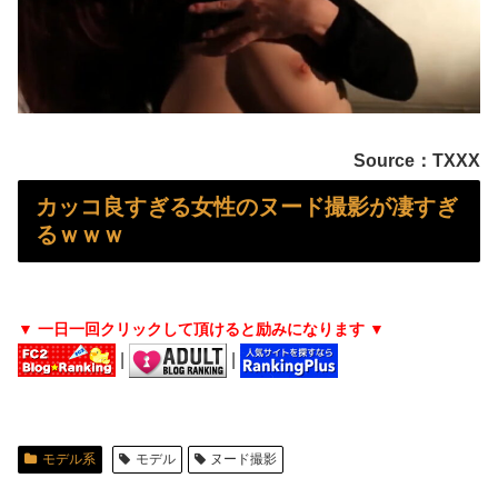
【画像】 街中のOLさん、透けたTバックのパン線がどちゃシコすぎるｗｗｗ
家族が車停める所は石畳でそこには２台家族の車停めてたんだけど、中庭の芝生上に知らない車が4台停まっていた 父が運転手捕まえ「芝生を弁償して...
【画像】 めるる、ヒルナンデス見せたデカケツがそそる
Source：TXXX
盗撮魔「大学一の美女のトイレ盗撮してたらマ○コから精●出てきたんだが…」（動画あり）
カッコ良すぎる女性のヌード撮影が凄すぎ
SHEINのブラのレビューで画像有りのフィルタ使うと素人のお○ぱい見放題ｗｗｗｗｗｗｗ
るｗｗｗ
芸能界を引退した爆乳女、なぜか今もSNSでお◯ぱい画像を投稿！
【画像】 Netflix版『リボンの騎士』、とんでもない事になるｗｗｗｗｗ
▼ 一日一回クリックして頂けると励みになります ▼
|
|
ワイ「セ○クスしよｗｗｗｗ」女友達「ヤってもいいけど……」→○起チ○ポを擦りつけまくった結果ｗｗｗｗｗｗｗｗ
【画像】 北海道、推定300kgのヒグマ登場ｗｗｗｗｗｗｗｗｗｗｗｗｗｗｗｗｗｗｗｗ
モデル系
モデル
ヌード撮影
【画像】 7人のビキニ女子をタイプ別に並べてみた結果ｗｗｗｗｗｗ