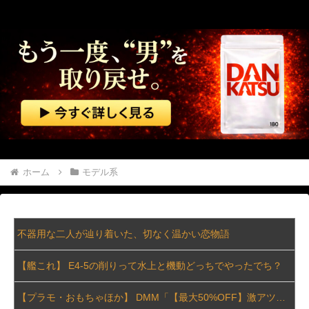
ホーム
モデル系
不器用な二人が辿り着いた、切なく温かい恋物語
【艦これ】 E4-5の削りって水上と機動どっちでやったでち？
【プラモ・おもちゃほか】 DMM「【最大50%OFF】激アツ！おもちゃ・ホビー夏セール」【本日開催】