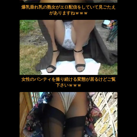
ノーモザイク連続絶頂アナル見せオナニー 工藤ララ
【画像】デカ乳女子アナさん、地上波でピチピチの制服姿を披露してしまうｗｗｗｗｗｗ
爆乳垂れ乳の熟女がエロ配信をしていて見ごたえ
がありますねｗｗｗ
ノーモザイク連続絶頂アナル見せオナニー 栄川乃亜
【NTR】体育大生れな(22)、彼氏に隠してる巨乳パイパンの本性がヤバい
ハメ撮りプライベート 抱き心地満点 Hカップに沼る 森亜秋
参政党・神谷代表、高市政権の食料品減税を「天下の愚策」と一刀両断
【星冬香】《エロ動画×熟女･寝取り》昔プロポーズしてくれた少年が娘の婚約者になり秘密の情事に溺れてしまう母親
【地震直後の熊本】外国人材受け入れさらに加速へ→掲示板「クマと共生する方がマシ」
【画像】天野ちよのまんまるおっぱいｗｗｗｗｗｗｗｗｗｗｗｗｗｗ
【佐賀・基山】神社に不法残留のネパール人逮捕→掲示板「これもう神様だろ」
【痴女】 近所の欲求不満な発情妻に勃起●を飲まされて、いきなりしゃぶら...
都立病院に「生殖医療外来」開設 これって朗報か？
女性のパンティを撮り続ける変態が居るけどご覧
下さいｗｗｗ
憧れの先輩と終電逃してホテルで2人きり。 相部屋で迫られ、女同士だからと言い聞かせながら浮気レズ性交に溺れてしまった新卒巨乳OL 佐藤愛瑠 凰華りん
【必見】大阪・河内長野市で警官が刃物男に発砲‼ その事件の真相とは？
ノーモザイク連続絶頂アナル見せオナニー 早見なな
【悲報】行きつけの居酒屋に立ち寄った男、会計が100円だった結果・・・
元【画像】ジャンプの漫画家・西義之先生、エッチすぎる「八尺様」の新作エロ漫画を描く
同僚が自慢するエロいセフレが俺の知り合いの嫁さんだった
癒し系にこやかおねえさん 美巨乳クビレのフィギュアボディ！性感マッサージでトロトロの本気イキ ドSチ●ポにゴン責めくらってドMアクメ堕ち
妻の家計簿が原因で離婚したい