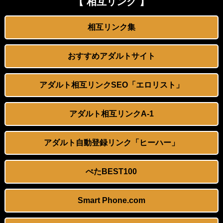
【 相互リンク 】
【VR】萌えボイスASMRで人気の激カワ声優がチ○ポでアヘ顔オホ声ケモ声絶叫「ん゛っっ…
松居一代 画像36枚【ヌード】
相互リンク集
【スワッピング】仕事で鬱になった妻を連れて行った湯治場で
お腹に大量 「スプラッシュ」ｗｗｗｗｗ
おすすめアダルトサイト
「マウントセレブ金田さん」のニャロメロン、エッチすぎる『PSO2es』の公式マンガを描く
今井春花アナ 巨乳で胸のボタンが弾けそう！！
アダルト相互リンクSEO「エロリスト」
【個人撮影】彼氏が遠距離で会えなくて…という実家のパン屋で働く看板娘とのハメ撮り映像
Lカップ女優の木村愛心がベッドで寝転ぶと凄い
乙羽あむ 画像695枚【ヌード】
冨田有紀アナ 横乳くっきり、うっすらと透ける！！
アダルト相互リンクA-1
弓道一筋だった青春時代。柔らかい素肌とニコニコした可愛らしい笑顔。おさない顔立ち。真面目な女子が挑戦する新たな性の芽生え
パートBBAに襲われたんだがｗｗｗｗｗｗ
アダルト自動登録リンク「ヒーハー」
興奮が止まらないマジでエロいシュチエーションがコチラ！ Vol.1081
【AIイラスト】メイド服を着た女の子のAIエロ画像まとめ【アニメ調】 Part 7
ぺたBEST100
『I"s〈アイズ〉』の桂正和さん、とんでもなくエッチなパンツを描く。これもう芸術だろ
【AIイラスト】チャイナドレスを着た女の子のAI画像まとめ【アニメ調】 Part 2
Smart Phone.com
泥酔して目の前でコケたＯＬを送り狼
【AIグラビア】 ハーレム・女の子複数人が描かれてるAIエロ画像まとめ【リアル調】 Part 7