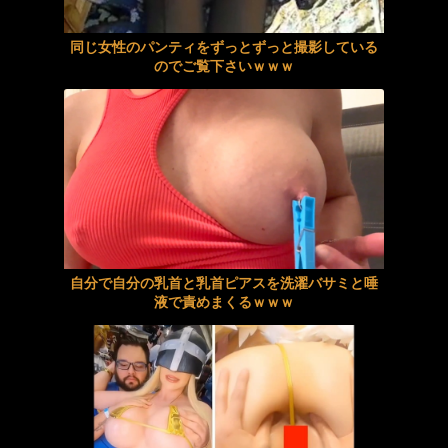
熟した百合は美しい
藤岡弘、「セガサターンしろ」←このCM知ってる奴ｗｗｗ
同じ女性のパンティをずっとずっと撮影している
ハメ撮りプライベート 極乳 宇佐美すい
他所の妻と比べて見下してくる旦那に「あなたも他所の旦那みたいに稼いで髪があったら私も綺麗にできる」と言い返した。それで逆ギレされて…
のでご覧下さいｗｗｗ
興奮が止まらないマジでエロいシュチエーションがコチラ！ Vol.1083
胡桃さくら 主観 「無責任に種付けしていいんだよ？」耳元で中出し懇願する愛人の孕ませ淫語ASMRで家庭崩壊寸前なのに不倫
睡姦逆教育 大好きな先生を知らない間にいっぱいイカせて勝手にレズ洗脳してあげちゃった 西元めいさ 西田カリナ
推川ゆうり 熟女 究極にして王道の寝取られ同人がついに実写化！ 原作:ろいやるびっち 妻が、他人の雌になるまで。―ショー
【美谷朱音･美谷朱里】《エロ動画×お姉さん》結婚を急かす両親を騙すはずが可愛い同期女子の過激な誘惑に理性を失う僕
藤咲まい お姉さん ノーブラ浮き乳首を無意識アピールしてくる彼女の巨乳お姉さんの天然スケベ誘惑SEX ボクをダメにするF
2026年新春！超お得な福袋！お持ち帰り特選初売りBEST…
えなこ×網タイツ×Tバック尻、これで興奮しないヤツはいないだろｗｗ
自分で自分の乳首と乳首ピアスを洗濯バサミと唾
彼女のいない友達にあげたエッチなお年玉
韓国のポルノ映画ですがガチでエロいのでご覧下さいｗｗｗ
液で責めまくるｗｗｗ
絵恋空 画像455枚【ヌード】
【動画】両方馬鹿（笑）ミニストップでトラックと衝突したドラレコが（ノ∇`）
【レイプ】近所の漁師２人に襲われた結婚間近の姉
【動画】サーフィンでチューブライディング、チューブの中からの映像が凄い
【動画】お前らが住んでる漫喫でこんなキツマンとエンカウントしたらｗｗｗｗｗｗｗｗｗｗｗｗ
【動画】階段をローラーブレードで滑り降りる女性