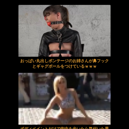
ノーモザイク連続絶頂アナル見せオナニー 柊木楓
【beatmania IIDX】(26/08/06)「Sparkle Fruit Lab.｣に最終ルームが追加！ 追加楽曲に「サタデーナイト⭐︎ギャロップ」「じぇりー じゅえる ジャングル」「Iridescent Memories」が登場！！
【素人】高額謝礼で何でもヤらせちゃう裏バイト女子
混浴露天風呂の女性客見て甥っ子がフル勃起してしまう事案が発生 part4
【VR】娘とは、しばらく会話してません。でもセックスはさせてくれます。チンコ挿入しても無関心、無反応。俺は腰を振って勝手に娘に中出しするだけ。 望月つぼみ
担任教師の僕は生徒の誘惑に負けて放課後ラブホで何度も、何度も、セックスしてしまった… 井上もも
ハメ撮りプライベート フェロモン美尻 わたしスケベなの 高嶋和
【悲報】お母さん、隣の家がとんでもない位置に室外機を取り付けブチギレwww
おっぱい丸出しボンテージのお姉さんが鼻フック
【中出し】夫の上司に狙われ襲われる若妻
飲み会パンチラ ○撮プラス 4
とギャグボールをつけているｗｗｗ
生徒の巨乳に理性を失った僕は放課後ラブホで何度も何度も陽菜と中出しセックスしてしまった…
【動画】地震の瞬間の手術室の防犯カメラが開示されてしまう熊本県八代
【夏川うみ】《エロ動画×人妻･温泉旅行》愛する妻に隠れて義母と訪れた温泉旅行で理性を失い中出しを繰り返した禁断の二日間
【画像】JKのスカートの下に履いてる謎の黒いやつ⇒ｗｗ
【痴女】 甘サド完全主観SEX 【全身つば汁ヌルヌルのベロ舐め奉仕】脳...
琴石ゆめる パンチラでは効果が無い兄チンコにヤリたい盛りの妹ちゃんはパンティこすりつけ発情誘惑しちゃう近親相姦SEX〜
親戚の生意気な美少年を預かったら実は美少女だった件。『おじさん、そっちの趣味なの？』と煽られ続けた4日間、最後はわからせSEXで同棲確定 倉本すみれ
乙アリス おしっこガマンデートで最高エロボディな早漏巨乳ギャルちゃんをガン突きナマ中出しピストンでイカせまくっちゃうスプラッシュFUCK〜
怖い女にはくれぐれもご用心 ／ アオイ、ほの
子どもが中学受験してる知り合い、たくさん受けさせてるけど合格したの通えない距離の学校だけらしい
ボディペイントだけで街中を歩いたら気付いた男