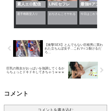
素人エロ配信
LINEセフレ
最強Hアプリ
【エロ漫画】姉ちゃんの友達はいつも気さくに絡んでくるが今日は距離も近くてめっちゃ体を触ってくる
元【画像】ジャンプの漫画家・西義之先生、エッチすぎる「八尺様」の新作エロ漫画を描く
【動画】女の子、遊園地でイケメンに濡れ濡れｗｗｗｗｗｗｗｗｗ
【画像】NHK北海道さん、とんでもないマシュマロ女子をキャスターに起用ｗ
【衝撃SEX】とんでもない巨根男に買わ
れた立ちんぼ女子…これマ○コ裂けるだ
【エロ画像】紫髪くせ毛ショート貧乳×足コキ_AI_アニメエロ画像
ろ…
【AIKA】【今井夏帆】深夜のコンビニバイトで暇だからとお客と3Pセックスを始めちゃう美ギャルさん
巨乳の熟女がおっぱいを強調してくるか
らちょっとドキドキしてきちゃうｗｗｗ
『麻雀ファイトガール』の人気母親キャラ、『ボンバーガール』コラボで脱がされてしまう
寝取られ奥さん10人！Part.2
コメント
【画像】漫画でポロリしたときの「えっ…」っていう羞恥心を感じる直前の表情がエロい
グラビア界のラスボスと言われる豊島心桜クン(22) part3
コメントを書き込む