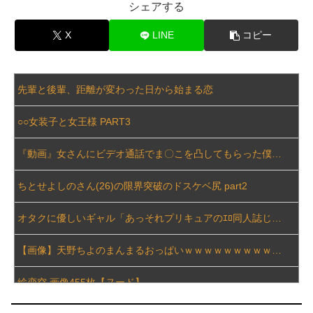
シェアする
顔は50点ぐらいだけれどお○ぱいが2万点の女性が見つかるｗｗｗ
X
LINE
コピー
【画像】 日テレ女子アナさん、とんでもないグラビアを披露した結果・・・
【悲報】 熊本県知事、報道陣土足取材にマジギレ「遺族や被災者から強い不満でてる！」 → 記者「例えば？」 → 知事、怒り通り越して呆れてしまう ………
先輩と後輩、距離が変わった日から始まる恋
【画像】 「パンツを見せるためだけのアニメ」あったでしょｗｗｗｗｗ
○○女装子と女王様 PART3
【動画】 女子大生さん、教室でマ○毛チェックしてしまい流出ｗｗｗｗｗｗｗｗｗｗｗｗｗｗｗｗｗｗ
『動画』女さんにビデオ通話でま〇こを凸してもらった僕、←この量はえぐい..
エネ夫に離婚を突きつけたら私の職場(法律事務所)に乗り込んできた 堂々と「離婚の法律相談です。母の薦めでこちらに参りました」と言っているが、...
ちとせよしのさん(26)の限界突破のドスケベ尻 part2
【画像】 こんなだらしない体型の女子が好きなやついる？
オタクに優しいギャル「あっそれプリキュアのｴﾛ同人誌じゃんww♡」
美人JDが彼氏のオ○ニー用に送った動画、勝手に晒されて学校中の”共有オカズ” にされる
【画像】天野ちよのまんまるおっぱいｗｗｗｗｗｗｗｗｗｗｗｗｗｗ
【画像】 女子高生「え待って、パパが隣りの車両いる。。。」
絵恋空 画像455枚【ヌード】
【悲報】 元フジテレビ渡邊渚さん、『地獄』に逆戻りしてしまう・・・・・