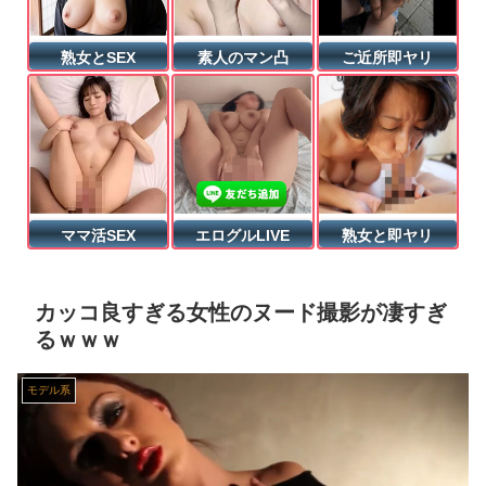
【マジで閲覧注意】 彼女がずっとエアコンを見上げていた。どうしたの？つけた方がいい？ → その時はまだ、本当の理由を知りませんでした…
熟女とSEX
素人のマン凸
ご近所即ヤリ
美人JDが彼氏のオ○ニー用に送った動画、勝手に晒されて学校中の”共有オカズ” にされる
【動画】 パキスタンの山の麓で撮影された鉄砲水が地獄すぎる。
ロシアがウクライナ首都に大規模攻撃、トランプ氏とゼレンスキー氏の和平交渉前に
ママ活SEX
エログルLIVE
熟女と即ヤリ
生意気バレー部メスガキを生ハメでわからせる♥️????♥️????♥️
【動画】 じゅぼぼぼ！え！これが芸能人のフ●ラだ、綺麗な顔とお口でこんなことしているだ 笑
カッコ良すぎる女性のヌード撮影が凄すぎ
るｗｗｗ
【画像】 JKさん、日本最大級の”水かけ祭り”フェスでおっ〇ぱい丸見え！大量ぶっかけハプニングｗｗｗ
モデル系
【画像】 釘崎野薔薇がチクニーで気持ちよくなってるエ□画像
【二次エ□】 機械姦・機械プレイH画像まとめ